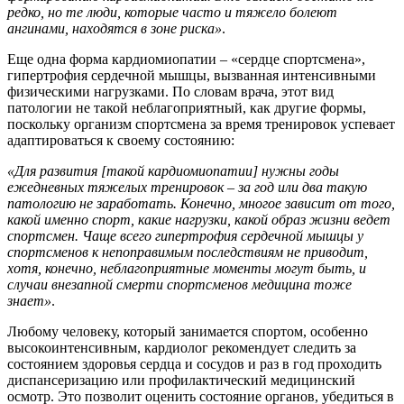
редко, но те люди, которые часто и тяжело болеют
ангинами, находятся в зоне риска»
.
Еще одна форма кардиомиопатии – «сердце спортсмена»,
гипертрофия сердечной мышцы, вызванная интенсивными
физическими нагрузками. По словам врача, этот вид
патологии не такой неблагоприятный, как другие формы,
поскольку организм спортсмена за время тренировок успевает
адаптироваться к своему состоянию:
«Для развития [такой кардиомиопатии] нужны годы
ежедневных тяжелых тренировок – за год или два такую
патологию не заработать. Конечно, многое зависит от того,
какой именно спорт, какие нагрузки, какой образ жизни ведет
спортсмен. Чаще всего гипертрофия сердечной мышцы у
спортсменов к непоправимым последствиям не приводит,
хотя, конечно, неблагоприятные моменты могут быть, и
случаи внезапной смерти спортсменов медицина тоже
знает»
.
Любому человеку, который занимается спортом, особенно
высокоинтенсивным, кардиолог рекомендует следить за
состоянием здоровья сердца и сосудов и раз в год проходить
диспансеризацию или профилактический медицинский
осмотр. Это позволит оценить состояние органов, убедиться в