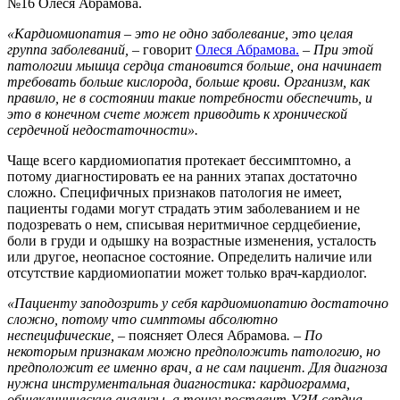
№16 Олеся Абрамова.
«Кардиомиопатия – это не одно заболевание, это целая
группа заболеваний, –
говорит
Олеся Абрамова.
– При этой
патологии мышца сердца становится больше, она начинает
требовать больше кислорода, больше крови. Организм, как
правило, не в состоянии такие потребности обеспечить, и
это в конечном счете может приводить к хронической
сердечной недостаточности».
Чаще всего кардиомиопатия протекает бессимптомно, а
потому диагностировать ее на ранних этапах достаточно
сложно. Специфичных признаков патология не имеет,
пациенты годами могут страдать этим заболеванием и не
подозревать о нем, списывая неритмичное сердцебиение,
боли в груди и одышку на возрастные изменения, усталость
или другое, неопасное состояние. Определить наличие или
отсутствие кардиомиопатии может только врач-кардиолог.
«Пациенту заподозрить у себя кардиомиопатию достаточно
сложно, потому что симптомы абсолютно
неспецифические,
– поясняет Олеся Абрамова
. – По
некоторым признакам можно предположить патологию, но
предположит ее именно врач, а не сам пациент. Для диагноза
нужна инструментальная диагностика: кардиограмма,
общеклинические анализы, а точку поставит УЗИ сердца,