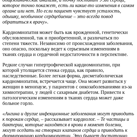
которое точно покажет, есть ли какие-то изменения в самом
органе или нет. Но если пациент чувствует усталость,
одышку, необычное сердцебиение – это всегда повод
обратиться к врачу»
.
Кардиомиопатия может быть как врожденной, генетически
обусловленной, так и приобретенной, и различаться по
степени тяжести. Независимо от происхождения заболевания,
оно опасно, поскольку ведет к серьезным изменениям в
тканях сердца и сердечной недостаточности в перспективе.
Редкие случаи гипертрофической кардиомиопатии, при
которой утолщается стенка сердца, как правило,
наследственные. Более легкая форма, дисметаболическая
кардиомиопатия, встречается чаще. Она может развиться у
женщин в менопаузе, у пациентов с онкозаболеваниями из-за
химиотерапии, у людей с сахарным диабетом. Привести к
патологическим изменениям в тканях сердца может даже
больное горло.
«Ангина и другие инфекционные заболевания могут приводить
к порокам сердца, –
рассказывает кардиолог. –
Те частицы и
бактерии, которые находятся в крови в момент болезни,
могут оседать на створках клапанов сердца и приводить к
формированию кардиомиопатии. Это бывает достаточно