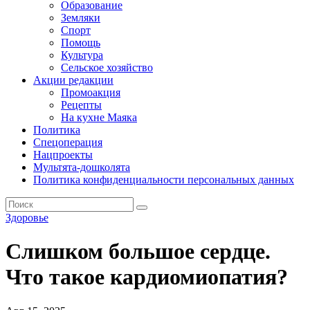
Образование
Земляки
Спорт
Помощь
Культура
Сельское хозяйство
Акции редакции
Промоакция
Рецепты
На кухне Маяка
Политика
Спецоперация
Нацпроекты
Мультята-дошколята
Политика конфиденциальности персональных данных
Здоровье
Слишком большое сердце.
Что такое кардиомиопатия?