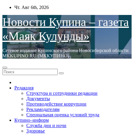
Перейти
Чт. Авг 6th, 2026
к
содержимому
Новости Купина – газета
«Маяк Кулунды»
Сетевое издание Купинского района Новосибирской области
МКKUPINO.RU (МККУПИНО)
Редакция
Структура и сотрудники редакции
Документы
Противодействие коррупции
Рекламодателям
Специальная оценка условий труда
Купино–информ
Служба дни и ночи
Здоровье