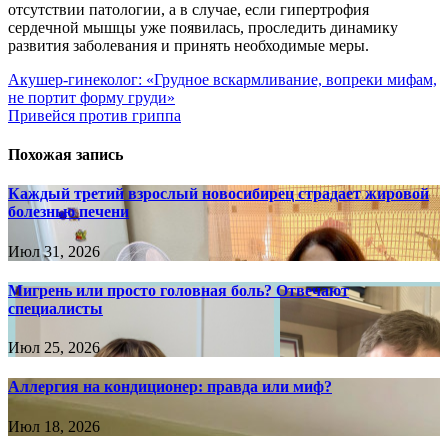
отсутствии патологии, а в случае, если гипертрофия
сердечной мышцы уже появилась, проследить динамику
развития заболевания и принять необходимые меры.
Навигация
Акушер-гинеколог: «Грудное вскармливание, вопреки мифам,
не портит форму груди»
по
Привейся против гриппа
записям
Похожая запись
Каждый третий взрослый новосибирец страдает жировой
болезнью печени
Июл 31, 2026
Мигрень или просто головная боль? Отвечают
специалисты
Июл 25, 2026
Аллергия на кондиционер: правда или миф?
Июл 18, 2026