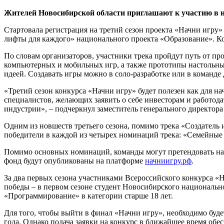
Жителей Новосибирской области приглашают к участию в н
Стартовала регистрация на третий сезон проекта «Начни игру
лифты для каждого» национального проекта «Образование». Кон
По словам организаторов, участники трека пройдут путь от пр
компьютерных и мобильных игр, а также прототипы настольных
идеей. Создавать игры можно в соло-разработке или в команде
«Третий сезон конкурса «Начни игру» будет полезен как для н
специалистов, желающих заявить о себе инвесторам и работод
индустрии», – подчеркнул заместитель генерального директор
Одним из новшеств третьего сезона, помимо трека «Создатель
победители в каждой из четырех номинаций трека: «Семейные 
Помимо основных номинаций, команды могут претендовать на 
фонд будут опубликованы на платформе
начниигру.рф
.
За два первых сезона участниками Всероссийского конкурса «Н
победы – в первом сезоне студент Новосибирского национально
«Программирование» в категории старше 18 лет.
Для того, чтобы выйти в финал «Начни игру», необходимо буде
года. Однако подача заявки на конкурс в ближайшее время об