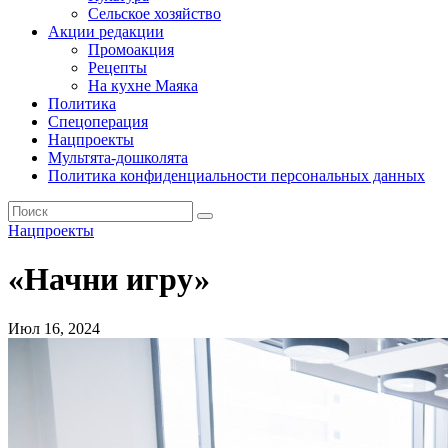
Сельское хозяйство
Акции редакции
Промоакция
Рецепты
На кухне Маяка
Политика
Спецоперация
Нацпроекты
Мультята-дошколята
Политика конфиденциальности персональных данных
Нацпроекты
«Начни игру»
Июл 16, 2024