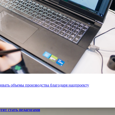
вать объемы производства благодаря нацпроекту
отят стать педагогами