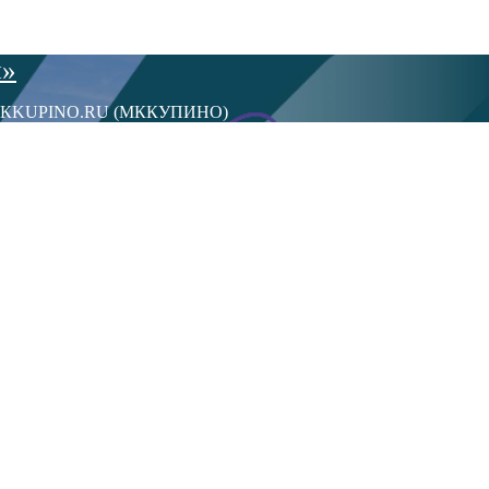
ы»
сти МКKUPINO.RU (МККУПИНО)