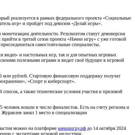
торый реализуется в рамках федерального проекта «Социальные
атель игр» и пройдет под девизом «Делай игры».
и монетизации деятельности. Результатом станут демоверсии
прийти в третий сезон проекта «Начни игру» с уже готовой
ут присоединиться самостоятельные специалисты.
ки видео- и настольных игр, так и для опытных игровых
 своими полезными играми и видит своё будущее в игровой
1,6 млн рублей. Стартовую финансовую поддержку получат
оохранение», «Спорт и киберспорт».
список, а также технические условия участия и призовой
5 человек вошли в число финалистов. Есть на счету региона и
 Журавлев занял 1 место в специализации
участия можно на платформе
начниигру.рф
до 14 октября 2024
щению с экспертами игровой индустрии.