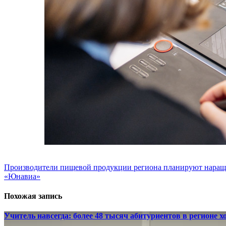
Навигация
Производители пищевой продукции региона планируют наращи
«Юнавиа»
по
записям
Похожая запись
Учитель навсегда: более 48 тысяч абитуриентов в регионе х