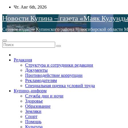
Перейти
Чт. Авг 6th, 2026
к
Новости Купина – газета «Маяк Кулунд
содержимому
Сетевое издание Купинского района Новосибирской обла
Редакция
Структура и сотрудники редакции
Документы
Противодействие коррупции
Рекламодателям
Специальная оценка условий труда
Купино–информ
Служба дни и ночи
Здоровье
Образование
Земляки
Спорт
Помощь
Культура