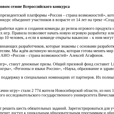
овом сезоне Всероссийского конкурса
» президентской платформы «Россия – страна возможностей», ко
курс объединит участников в возрасте от 14 лет на треке «Созд
оработки идеи и создания команды до релиза игрового продукта 
 игр. Правила позволяют начать новую игровую разработку или 
 до 10 человек, а если в команде открыты вакансии – к ним мог
ачинающих разработчиков, которые знакомы с основами разработ
ателям. Мы ждём активную молодежь, которая готова менять мир
а АНО «Россия – страна возможностей» Алексей Агафонов.
 игр», станут денежные призы. Общий призовой фонд составит 
игры», «Регионы и языки России», «Наука, образование и здрав
поддержку в специальных номинациях от партнеров. Их полный 
ачни игру» стали 2 774 жителя Новосибирской области, из них 1
го исследовательского государственного университета Вячеслав
т решить шесть обязательных заданий. Зарегистрироваться для 
еспечит доступ к уникальным образовательным программам и об