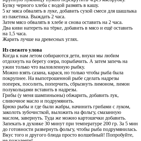
Булку черного хлеба с водой размять в кашу.
5 кг мяса обвалять в луке, добавить сухой смеси для шашлыка
из пакетика. Выждать 2 часа.
Затем мясо обвалять в хлебе и снова оставить на 2 часа.
Два киви натереть на тёрке, добавить в мясо и ещё оставить
на 1,5 часа.
Жарить лучше на древесных углях.
Из свежего улова
Когда к нам летом собираются дети, внуки мы любим
отдохнуть на берегу озера, порыбачить. А затем запечь на
ужин только что выловленную рыбку.
Можно взять сазана, карася, но только чтобы рыба была
покрупнее. На выпотрошенной рыбе сделать надрезы
поперек, посолить, поперчить, сбрызнуть лимоном, лимон
полукольцами вставить в надрезы.
Грибы (у меня шампиньоны) обжарить, добавить лук,
сливочное масло и подрумянить.
Брюхо рыбы и где были жабры, начинить грибами с луком,
заколоть зубочисткой, выложить на фольгу, смазанную
маслом, завернуть. Туда же можно картошечки добавить.
Запекать в духовке 30 минут при температуре 200 гр. За 5 мин
до готовности развернуть фольгу, чтобы рыба подрумянилась.
Вкус того и другого блюда просто волшебный! Попробуйте,
не пожалеете!