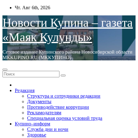
Перейти
Чт. Авг 6th, 2026
к
содержимому
Новости Купина – газета
«Маяк Кулунды»
Сетевое издание Купинского района Новосибирской области
МКKUPINO.RU (МККУПИНО)
Редакция
Структура и сотрудники редакции
Документы
Противодействие коррупции
Рекламодателям
Специальная оценка условий труда
Купино–информ
Служба дни и ночи
Здоровье