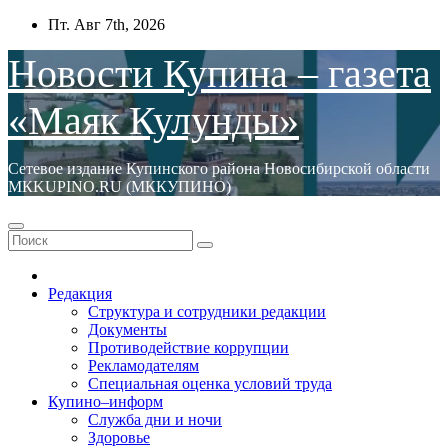
Перейти
Пт. Авг 7th, 2026
к
содержимому
Новости Купина – газета
«Маяк Кулунды»
Сетевое издание Купинского района Новосибирской области
МКKUPINO.RU (МККУПИНО)
Редакция
Структура и сотрудники редакции
Документы
Противодействие коррупции
Рекламодателям
Специальная оценка условий труда
Купино–информ
Служба дни и ночи
Здоровье