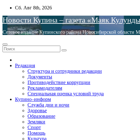
Перейти
Сб. Авг 8th, 2026
к
Новости Купина – газета «Маяк Кулунд
содержимому
Сетевое издание Купинского района Новосибирской обла
Редакция
Структура и сотрудники редакции
Документы
Противодействие коррупции
Рекламодателям
Специальная оценка условий труда
Купино–информ
Служба дни и ночи
Здоровье
Образование
Земляки
Спорт
Помощь
Культура