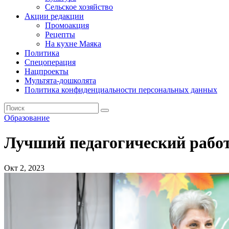
Сельское хозяйство
Акции редакции
Промоакция
Рецепты
На кухне Маяка
Политика
Спецоперация
Нацпроекты
Мультята-дошколята
Политика конфиденциальности персональных данных
Образование
Лучший педагогический рабо
Окт 2, 2023