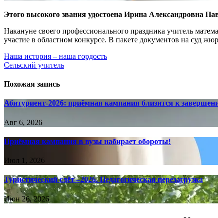
Этого высокого звания удостоена Ирина Александровна Па
Накануне своего профессионального праздника учитель матем
участие в областном конкурсе. В пакете документов на суд жю
Навигация
Наша история – наша гордость
Сельский учитель
по
записям
Похожая запись
Абитуриент-2026: приёмная кампания близится к завершен
Авг 6, 2026
Приёмная кампания в вузы набирает обороты!
Июл 1, 2026
Туристический слёт –2026. Педагогическая перезагрузка
Июн 26, 2026