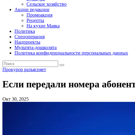
Сельское хозяйство
Акции редакции
Промоакция
Рецепты
На кухне Маяка
Политика
Спецоперация
Нацпроекты
Мультята-дошколята
Политика конфиденциальности персональных данных
Прокурор разъясняет
Если передали номера абонен
Окт 30, 2025