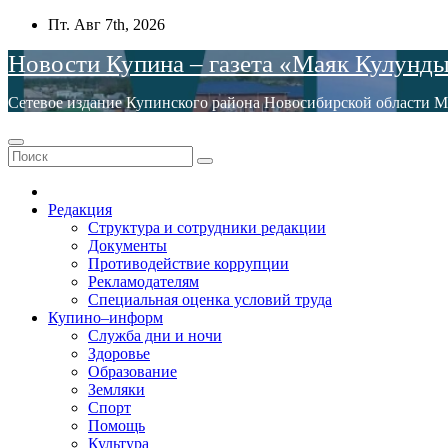
Перейти
Пт. Авг 7th, 2026
к
Новости Купина – газета «Маяк Кулунд
содержимому
Сетевое издание Купинского района Новосибирской обла
Редакция
Структура и сотрудники редакции
Документы
Противодействие коррупции
Рекламодателям
Специальная оценка условий труда
Купино–информ
Служба дни и ночи
Здоровье
Образование
Земляки
Спорт
Помощь
Культура