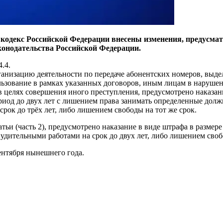
кодекс Российской Федерации внесены изменения, предусмат
конодательства Российской Федерации.
.4.
рганизацию деятельности по передаче абонентских номеров, выд
ьзование в рамках указанных договоров, иным лицам в нарушен
 целях совершения иного преступления, предусмотрено наказани
риод до двух лет с лишением права занимать определенные долж
срок до трёх лет, либо лишением свободы на тот же срок.
атьи (часть 2), предусмотрено наказание в виде штрафа в размер
нудительными работами на срок до двух лет, либо лишением своб
ентября нынешнего года.