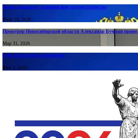
Закон защищает женщин при трудоустройстве
Июн 24, 2026
Прокурор Новосибирской области Александр Бучман провел
Мар 31, 2026
В КоАП внесены изменения
Фев 5, 2026