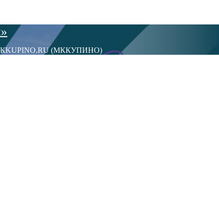
ы»
сти МКKUPINO.RU (МККУПИНО)