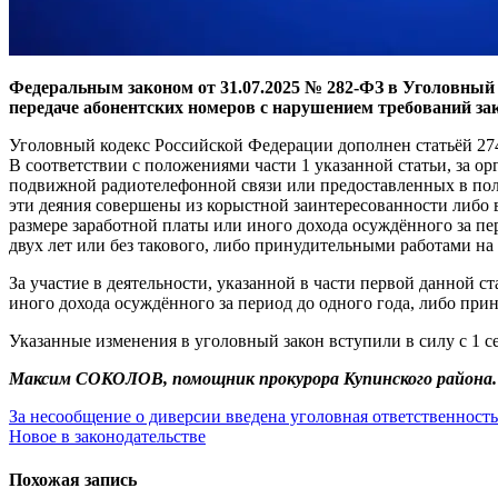
Федеральным законом от 31.07.2025 № 282-ФЗ в Уголовный 
передаче абонентских номеров с нарушением требований за
Уголовный кодекс Российской Федерации дополнен статьёй 274
В соответствии с положениями части 1 указанной статьи, за о
подвижной радиотелефонной связи или предоставленных в пол
эти деяния совершены из корыстной заинтересованности либо в
размере заработной платы или иного дохода осуждённого за пе
двух лет или без такового, либо принудительными работами на 
За участие в деятельности, указанной в части первой данной ст
иного дохода осуждённого за период до одного года, либо при
Указанные изменения в уголовный закон вступили в силу с 1 с
Максим СОКОЛОВ, помощник прокурора Купинского района.
Навигация
За несообщение о диверсии введена уголовная ответственность
Новое в законодательстве
по
записям
Похожая запись