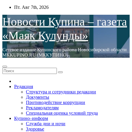
Перейти
Пт. Авг 7th, 2026
к
содержимому
Новости Купина – газета
«Маяк Кулунды»
Сетевое издание Купинского района Новосибирской области
МКKUPINO.RU (МККУПИНО)
Редакция
Структура и сотрудники редакции
Документы
Противодействие коррупции
Рекламодателям
Специальная оценка условий труда
Купино–информ
Служба дни и ночи
Здоровье