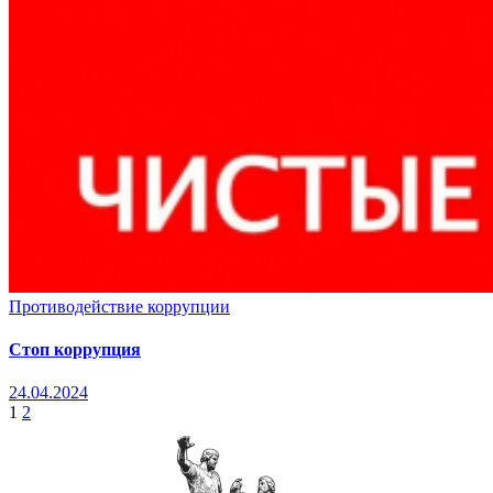
Противодействие коррупции
Стоп коррупция
24.04.2024
Пагинация
1
2
записей