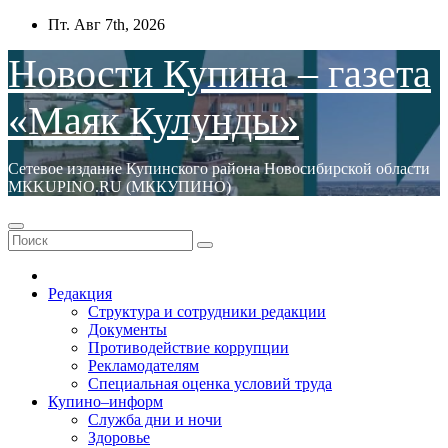
Перейти
Пт. Авг 7th, 2026
к
содержимому
Новости Купина – газета
«Маяк Кулунды»
Сетевое издание Купинского района Новосибирской области
МКKUPINO.RU (МККУПИНО)
Редакция
Структура и сотрудники редакции
Документы
Противодействие коррупции
Рекламодателям
Специальная оценка условий труда
Купино–информ
Служба дни и ночи
Здоровье