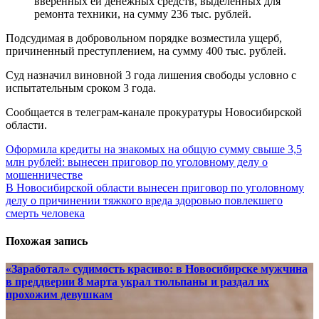
вверенных ей денежных средств, выделенных для
ремонта техники, на сумму 236 тыс. рублей.
Подсудимая в добровольном порядке возместила ущерб,
причиненный преступлением, на сумму 400 тыс. рублей.
Суд назначил виновной 3 года лишения свободы условно с
испытательным сроком 3 года.
Сообщается в телеграм-канале прокуратуры Новосибирской
области.
Навигация
Оформила кредиты на знакомых на общую сумму свыше 3,5
млн рублей: вынесен приговор по уголовному делу о
по
мошенничестве
записям
В Новосибирской области вынесен приговор по уголовному
делу о причинении тяжкого вреда здоровью повлекшего
смерть человека
Похожая запись
«Заработал» судимость красиво: в Новосибирске мужчина
в преддверии 8 марта украл тюльпаны и раздал их
прохожим девушкам