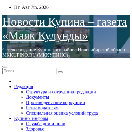
Перейти
Пт. Авг 7th, 2026
к
содержимому
Новости Купина – газета
«Маяк Кулунды»
Сетевое издание Купинского района Новосибирской области
МКKUPINO.RU (МККУПИНО)
Редакция
Структура и сотрудники редакции
Документы
Противодействие коррупции
Рекламодателям
Специальная оценка условий труда
Купино–информ
Служба дни и ночи
Здоровье