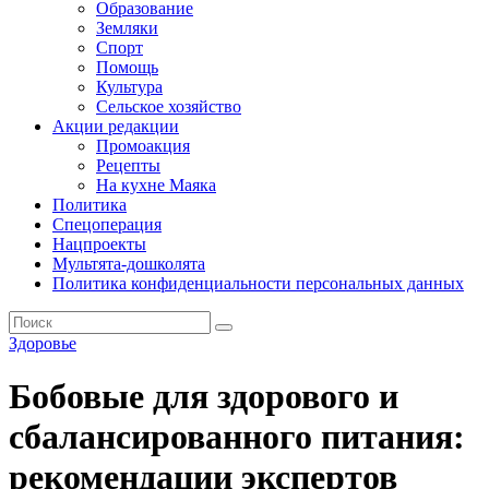
Образование
Земляки
Спорт
Помощь
Культура
Сельское хозяйство
Акции редакции
Промоакция
Рецепты
На кухне Маяка
Политика
Спецоперация
Нацпроекты
Мультята-дошколята
Политика конфиденциальности персональных данных
Здоровье
Бобовые для здорового и
сбалансированного питания:
рекомендации экспертов