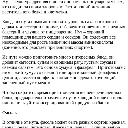
Нут – культура древняя и до сих пор очень популярная у всех,
кто следит за своим здоровьем. Это хороший источник
растительного белка и клетчатки.
Блюда из нута помогают снизить уровень сахара в крови и
держать холестерин в норме, избавляют кишечник от вредных
бактерий и улучшают пищеварение. Нут – хороший
помощник для вашего сердца и сосудов. Он содержит все
необходимые для роста мышечной массы аминокислоты
(конечно, это работает при занятиях спортом).
Из нута можно приготовить много интересных блюд, он
добавит сытости, супам и овощным рагу, густым соусам и
свежим салатам. Это основа хумуса и фалафеля. Приготовьте с
ним яркий хумус со свеклой или оригинальный фалафель с
цукини, а вместо конфет к чаю можно сделать хрустящий
запеченный нут с медом.
Чтобы сократить время приготовления вышеперечисленных
блюд, предварительно замочите нут в холодной воде на ночь
или используйте консервированный продукт из банки.
Фасоль
В отличие от нута, фасоль может быть разных сортов: красная,
черная, белая, пятнистая. Красная и черная – лучший выбор.