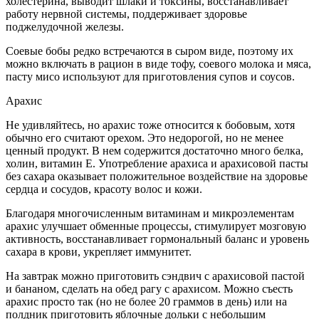
холестерина, выводит шлаки и токсины, восстанавливает
работу нервной системы, поддерживает здоровье
поджелудочной железы.
Соевые бобы редко встречаются в сыром виде, поэтому их
можно включать в рацион в виде тофу, соевого молока и мяса,
пасту мисо используют для приготовления супов и соусов.
Арахис
Не удивляйтесь, но арахис тоже относится к бобовым, хотя
обычно его считают орехом. Это недорогой, но не менее
ценный продукт. В нем содержится достаточно много белка,
холин, витамин Е. Употребление арахиса и арахисовой пасты
без сахара оказывает положительное воздействие на здоровье
сердца и сосудов, красоту волос и кожи.
Благодаря многочисленным витаминам и микроэлементам
арахис улучшает обменные процессы, стимулирует мозговую
активность, восстанавливает гормональный баланс и уровень
сахара в крови, укрепляет иммунитет.
На завтрак можно приготовить сэндвич с арахисовой пастой
и бананом, сделать на обед рагу с арахисом. Можно съесть
арахис просто так (но не более 20 граммов в день) или на
полдник приготовить яблочные дольки с небольшим