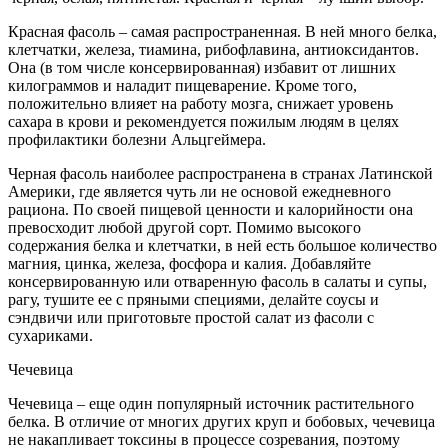
Красная фасоль – самая распространенная. В ней много белка,
клетчатки, железа, тиамина, рибофлавина, антиоксидантов.
Она (в том числе консервированная) избавит от лишних
килограммов и наладит пищеварение. Кроме того,
положительно влияет на работу мозга, снижает уровень
сахара в крови и рекомендуется пожилым людям в целях
профилактики болезни Альцгеймера.
Черная фасоль наиболее распространена в странах Латинской
Америки, где является чуть ли не основой ежедневного
рациона. По своей пищевой ценности и калорийности она
превосходит любой другой сорт. Помимо высокого
содержания белка и клетчатки, в ней есть большое количество
магния, цинка, железа, фосфора и калия. Добавляйте
консервированную или отваренную фасоль в салаты и супы,
рагу, тушите ее с пряными специями, делайте соусы и
сэндвичи или приготовьте простой салат из фасоли с
сухариками.
Чечевица
Чечевица – еще один популярный источник растительного
белка. В отличие от многих других круп и бобовых, чечевица
не накапливает токсины в процессе созревания, поэтому