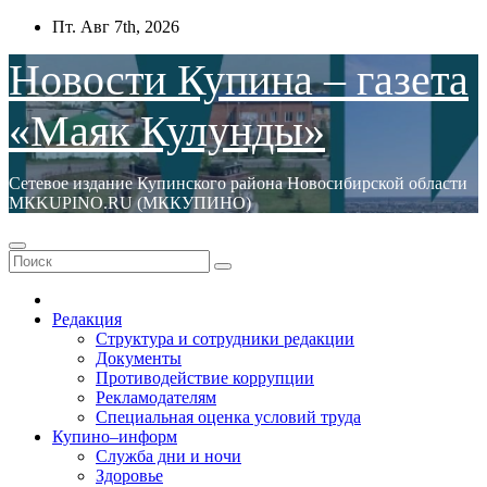
Перейти
Пт. Авг 7th, 2026
к
содержимому
Новости Купина – газета
«Маяк Кулунды»
Сетевое издание Купинского района Новосибирской области
МКKUPINO.RU (МККУПИНО)
Редакция
Структура и сотрудники редакции
Документы
Противодействие коррупции
Рекламодателям
Специальная оценка условий труда
Купино–информ
Служба дни и ночи
Здоровье