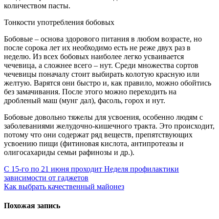
количеством пасты.
Тонкости употребления бобовых
Бобовые – основа здорового питания в любом возрасте, но
после сорока лет их необходимо есть не реже двух раз в
неделю. Из всех бобовых наиболее легко усваивается
чечевица, а сложнее всего – нут. Среди множества сортов
чечевицы поначалу стоит выбирать колотую красную или
желтую. Варятся они быстро и, как правило, можно обойтись
без замачивания. После этого можно переходить на
дробленый маш (мунг дал), фасоль, горох и нут.
Бобовые довольно тяжелы для усвоения, особенно людям с
заболеваниями желудочно-кишечного тракта. Это происходит,
потому что они содержат ряд веществ, препятствующих
усвоению пищи (фитиновая кислота, антипротеазы и
олигосахариды семьи рафинозы и др.).
Навигация
С 15-го по 21 июня проходит Неделя профилактики
зависимости от гаджетов
по
Как выбрать качественный майонез
записям
Похожая запись