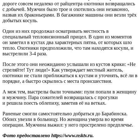
дороге совсем недалеко от райцентра охотники возвращались
с добычей. Мужчин было трое и охотились они незаконно,
назвав их браконьерами. В багажнике машины они везли трёх
добытых косуль.
Один из них продолжал осматривать местность в
специальный тепловизионный прицел. В один из моментов
он заметил в кустах два характерных пятна, от которых шло
тепло. Охотники предположили, что там находятся косули, и
выстрелили 3-4 раза.
После этого они неожиданно услышали из кустов крики: «Не
стреляйте! Тут люди!» Как утверждает местный житель,
охотники не стали приближаться к кустам и уточнять, всё ли в
порядке, а быстро скрылись с места происшествия.
А меж тем, выстрелы были точными: пули попали в женщину
и мужчину. Пара сожителей возвращалась с прогулки
и решила поесть облепиху, заметив её на ветках.
Раненые смогли самостоятельно добраться до Барабинска.
Обоих увезли в больницу. Но женщина умерла во время
операции. Мужчина выжил: у него прострелено предплечье.
Фото предоставлено https://www.nsktv.ru.