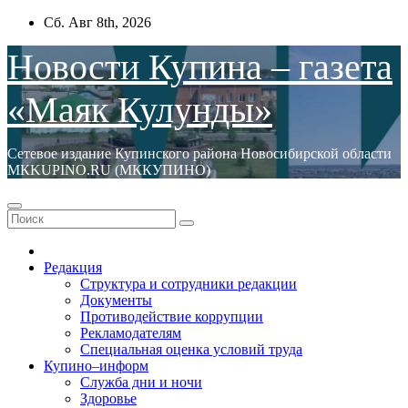
Перейти
Сб. Авг 8th, 2026
к
содержимому
Новости Купина – газета
«Маяк Кулунды»
Сетевое издание Купинского района Новосибирской области
МКKUPINO.RU (МККУПИНО)
Редакция
Структура и сотрудники редакции
Документы
Противодействие коррупции
Рекламодателям
Специальная оценка условий труда
Купино–информ
Служба дни и ночи
Здоровье