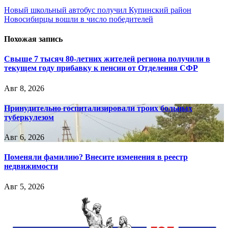
Навигация
Новый школьный автобус получил Купинский район
Новосибирцы вошли в число победителей
по
записям
Похожая запись
Свыше 7 тысяч 80-летних жителей региона получили в
текущем году прибавку к пенсии от Отделения СФР
Авг 8, 2026
Принудительно госпитализировали троих больных
туберкулезом
Авг 6, 2026
Поменяли фамилию? Внесите изменения в реестр
недвижимости
Авг 5, 2026