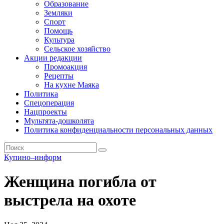
Образование
Земляки
Спорт
Помощь
Культура
Сельское хозяйство
Акции редакции
Промоакция
Рецепты
На кухне Маяка
Политика
Спецоперация
Нацпроекты
Мультята-дошколята
Политика конфиденциальности персональных данных
Купино–информ
Женщина погибла от
выстрела на охоте