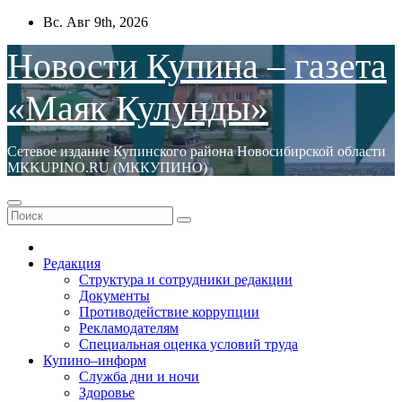
Перейти
Вс. Авг 9th, 2026
к
содержимому
Новости Купина – газета
«Маяк Кулунды»
Сетевое издание Купинского района Новосибирской области
МКKUPINO.RU (МККУПИНО)
Редакция
Структура и сотрудники редакции
Документы
Противодействие коррупции
Рекламодателям
Специальная оценка условий труда
Купино–информ
Служба дни и ночи
Здоровье