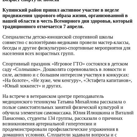
Купинский район принял активное участие в неделе
продвижения здорового образа жизни, организованной в
нашей области в честь Всемирного дня здоровья, который
традиционного отмечается 7 апреля.
Специалисты детско-юношеской спортивной школы
совместно с волонтёрами-медиками провели мастер-классы,
беседы и другие физкультурно-спортивные мероприятия для
населения всех возрастных групп.
Спортивный праздник «Игровое ГТО» состоялся в детском
саду «Солнышко». Дошколята соревновались в ловкости и
силе, активно и с большим интересом участвуя в конкурсах:
«На болоте», «Не хуже, чем кенгуру», «Эстафета капитанов»,
«Юный хоккеист» и других.
На встрече в ветеранском центре преподаватель
медицинского техникума Татьяна Михайлова рассказала о
пользе самостоятельных занятий физической культурой и
обучила элементам самомассажа. Юлия Илюшкина и Виталий
Панасенко, студенты 134 группы, рассказали о причинах
возникновения артериальной гипертензии и
продемонстрировали профилактические упражнения в
домашних условиях. Слушатели задавали вопросы и с