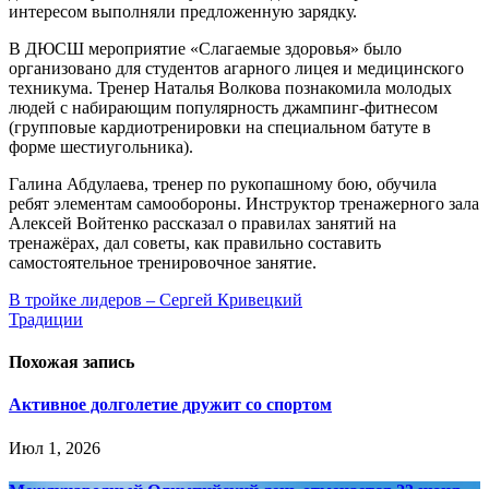
интересом выполняли предложенную зарядку.
В ДЮСШ мероприятие «Слагаемые здоровья» было
организовано для студентов агарного лицея и медицинского
техникума. Тренер Наталья Волкова познакомила молодых
людей с набирающим популярность джампинг-фитнесом
(групповые кардиотренировки на специальном батуте в
форме шестиугольника).
Галина Абдулаева, тренер по рукопашному бою, обучила
ребят элементам самообороны. Инструктор тренажерного зала
Алексей Войтенко рассказал о правилах занятий на
тренажёрах, дал советы, как правильно составить
самостоятельное тренировочное занятие.
Навигация
В тройке лидеров – Сергей Кривецкий
Традиции
по
записям
Похожая запись
Активное долголетие дружит со спортом
Июл 1, 2026