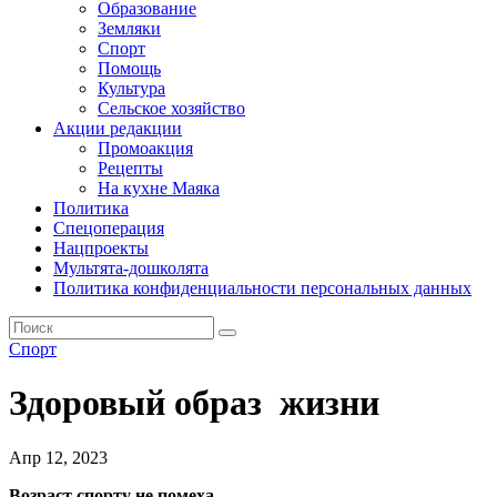
Образование
Земляки
Спорт
Помощь
Культура
Сельское хозяйство
Акции редакции
Промоакция
Рецепты
На кухне Маяка
Политика
Спецоперация
Нацпроекты
Мультята-дошколята
Политика конфиденциальности персональных данных
Спорт
Здоровый образ жизни
Апр 12, 2023
Возраст спорту не помеха