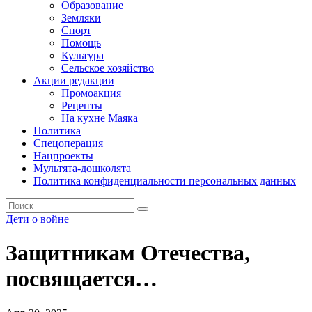
Образование
Земляки
Спорт
Помощь
Культура
Сельское хозяйство
Акции редакции
Промоакция
Рецепты
На кухне Маяка
Политика
Спецоперация
Нацпроекты
Мультята-дошколята
Политика конфиденциальности персональных данных
Дети о войне
Защитникам Отечества,
посвящается…