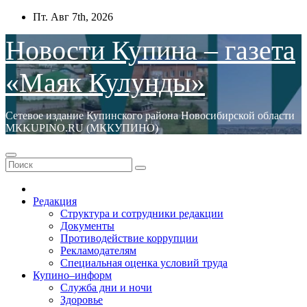
Перейти
Пт. Авг 7th, 2026
к
содержимому
Новости Купина – газета
«Маяк Кулунды»
Сетевое издание Купинского района Новосибирской области
МКKUPINO.RU (МККУПИНО)
Редакция
Структура и сотрудники редакции
Документы
Противодействие коррупции
Рекламодателям
Специальная оценка условий труда
Купино–информ
Служба дни и ночи
Здоровье