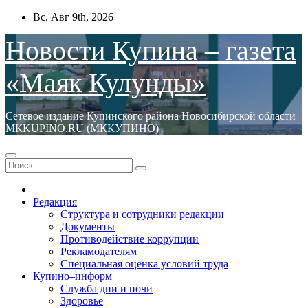
Перейти
Вс. Авг 9th, 2026
к
содержимому
Новости Купина – газета
«Маяк Кулунды»
Сетевое издание Купинского района Новосибирской области
МКKUPINO.RU (МККУПИНО)
Редакция
Структура и сотрудники редакции
Документы
Противодействие коррупции
Рекламодателям
Специальная оценка условий труда
Купино–информ
Служба дни и ночи
Здоровье