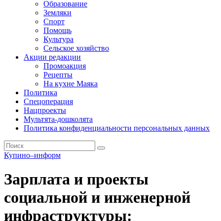
Образование
Земляки
Спорт
Помощь
Культура
Сельское хозяйство
Акции редакции
Промоакция
Рецепты
На кухне Маяка
Политика
Спецоперация
Нацпроекты
Мультята-дошколята
Политика конфиденциальности персональных данных
Купино–информ
Зарплата и проекты
социальной и инженерной
инфраструктуры: