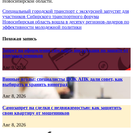
Новосибирской области.
Навигация
Специальный городской транспорт с экскурсией запустят для
участников Сибирского транспортного форума
по
Новосибирская область вошла в десятку регионов-лидеров по
записям
эффективности молодежной политики
Похожая запись
Запрет на оформление сим-карт: инструкция по защите от
злоумышленников
Авг 9, 2026
Винные ягоды: специалисты ЦОК АПК дали совет, как
выбирать и хранить виноград
Авг 8, 2026
Самозапрет на сделки с недвижимостью: как защитить
свою квартиру от мошенников
Авг 8, 2026