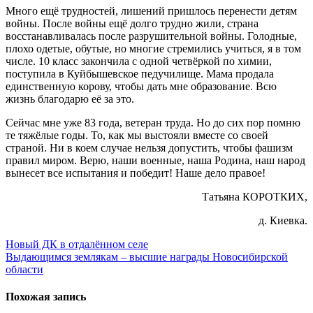
Много ещё трудностей, лишений пришлось перенести детям
войны. После войны ещё долго трудно жили, страна
восстанавливалась после разрушительной войны. Голодные,
плохо одетые, обутые, но многие стремились учиться, я в том
числе. 10 класс закончила с одной четвёркой по химии,
поступила в Куйбышевское педучилище. Мама продала
единственную корову, чтобы дать мне образование. Всю
жизнь благодарю её за это.
Сейчас мне уже 83 года, ветеран труда. Но до сих пор помню
те тяжёлые годы. То, как мы выстояли вместе со своей
страной. Ни в коем случае нельзя допустить, чтобы фашизм
правил миром. Верю, наши военные, наша Родина, наш народ
вынесет все испытания и победит! Наше дело правое!
Татьяна КОРОТКИХ,
д. Киевка.
Навигация
Новый ДК в отдалённом селе
Выдающимся землякам – высшие награды Новосибирской
по
области
записям
Похожая запись