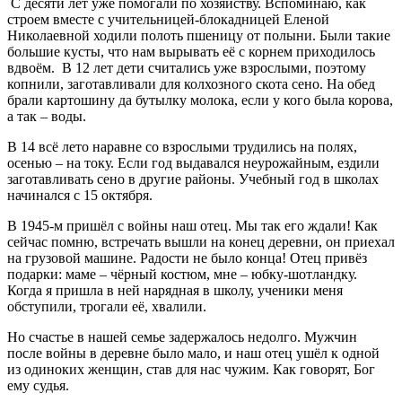
С десяти лет уже помогали по хозяйству. Вспоминаю, как
строем вместе с учительницей-блокадницей Еленой
Николаевной ходили полоть пшеницу от полыни. Были такие
большие кусты, что нам вырывать её с корнем приходилось
вдвоём. В 12 лет дети считались уже взрослыми, поэтому
копнили, заготавливали для колхозного скота сено. На обед
брали картошину да бутылку молока, если у кого была корова,
а так – воды.
В 14 всё лето наравне со взрослыми трудились на полях,
осенью – на току. Если год выдавался неурожайным, ездили
заготавливать сено в другие районы. Учебный год в школах
начинался с 15 октября.
В 1945-м пришёл с войны наш отец. Мы так его ждали! Как
сейчас помню, встречать вышли на конец деревни, он приехал
на грузовой машине. Радости не было конца! Отец привёз
подарки: маме – чёрный костюм, мне – юбку-шотландку.
Когда я пришла в ней нарядная в школу, ученики меня
обступили, трогали её, хвалили.
Но счастье в нашей семье задержалось недолго. Мужчин
после войны в деревне было мало, и наш отец ушёл к одной
из одиноких женщин, став для нас чужим. Как говорят, Бог
ему судья.