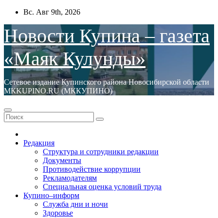
Перейти
Вс. Авг 9th, 2026
к
содержимому
Новости Купина – газета
«Маяк Кулунды»
Сетевое издание Купинского района Новосибирской области
МКKUPINO.RU (МККУПИНО)
Редакция
Структура и сотрудники редакции
Документы
Противодействие коррупции
Рекламодателям
Специальная оценка условий труда
Купино–информ
Служба дни и ночи
Здоровье