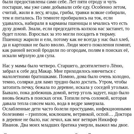
были предоставлены сами себе. Лет пяти отроду и чуть
постарше, мы уже сами добывали себе еду. Особенно летом,
считай, жили в лесу, ягоды, грибы, травки всякие собирали,
тем и питались. По темноте пробирались на ток, если
удавалось, набирали в карманы пшеницы и мчались что есть
духу домой. Знали, если председатель колхоза нас застанет, то
будет плохо. Взрослых за это могли посадить в тюрьму.
Пшеницу жарили и ели, потому как не всегда у нас был хлеб,
да и картошки не было вволю. Люди моего поколения помнят,
как ранней весной бродили по огородам, полям в поисках её,
искали мёрзлую для супа.
Нас у мамы было четверо. Старшего, десятилетнего Лёню,
забрал к себе дед Макар. Мне приходилось нянчиться с
малолетними братишками. Помню, дома было очень холодно,
темно, солярки для ламп трудно было достать. Утром, чтобы
затопить печку, бежала по деревне, искала у соседей угольки.
Бывало, пока добежишь домой, ветер уголь задует, надо было
вновь бежать в поисках огня. Топили печь соломой, которая
давала тепла совсем мало, вода в ведре замерзала.
Ослабленные дети часто болели простудами, инфекционными
болезнями – гриппом, коклюшем, ветрянкой, оспой… Доктора
в деревне не было, нас лечил, как мог ветврач Никифор
Иванов. Два моих младших братика умерли, выжил мы двое.