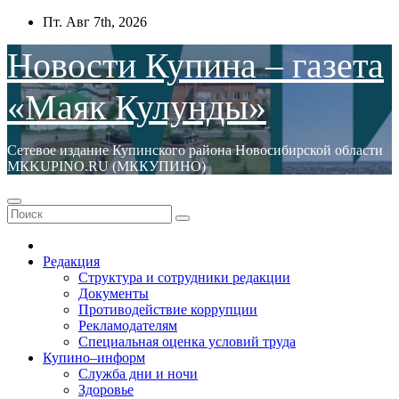
Перейти
Пт. Авг 7th, 2026
к
содержимому
Новости Купина – газета
«Маяк Кулунды»
Сетевое издание Купинского района Новосибирской области
МКKUPINO.RU (МККУПИНО)
Редакция
Структура и сотрудники редакции
Документы
Противодействие коррупции
Рекламодателям
Специальная оценка условий труда
Купино–информ
Служба дни и ночи
Здоровье