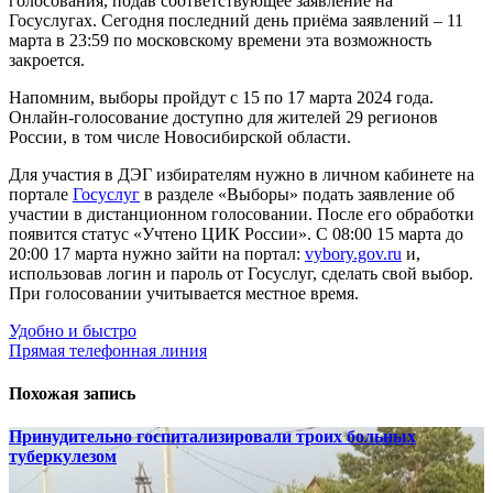
голосования, подав соответствующее заявление на
Госуслугах. Сегодня последний день приёма заявлений – 11
марта в 23:59 по московскому времени эта возможность
закроется.
Напомним, выборы пройдут с 15 по 17 марта 2024 года.
Онлайн-голосование доступно для жителей 29 регионов
России, в том числе Новосибирской области.
Для участия в ДЭГ избирателям нужно в личном кабинете на
портале
Госуслуг
в разделе «Выборы» подать заявление об
участии в дистанционном голосовании. После его обработки
появится статус «Учтено ЦИК России». С 08:00 15 марта до
20:00 17 марта нужно зайти на портал:
vybory.gov.ru
и,
использовав логин и пароль от Госуслуг, сделать свой выбор.
При голосовании учитывается местное время.
Навигация
Удобно и быстро
Прямая телефонная линия
по
записям
Похожая запись
Принудительно госпитализировали троих больных
туберкулезом