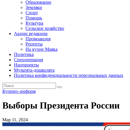
Образование
Земляки
Спорт
Помощь
Культура
Сельское хозяйство
Акции редакции
Промоакция
Рецепты
На кухне Маяка
Политика
Спецоперация
Нацпроекты
Мультята-дошколята
Политика конфиденциальности персональных данных
Купино–информ
Выборы Президента России
Мар 11, 2024