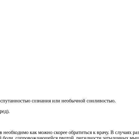
, спутанностью сознания или необычной сонливостью.
ред).
необходимо как можно скорее обратиться к врачу. В случаях ра
ой боли, сопровождающейся рвотой, ригидности затылочных мыш