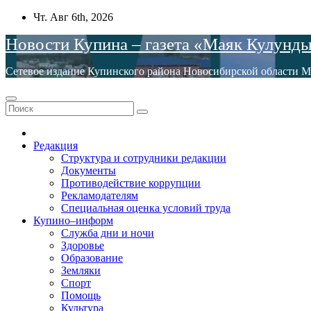
Перейти
Чт. Авг 6th, 2026
к
Новости Купина – газета «Маяк Кулунд
содержимому
Сетевое издание Купинского района Новосибирской обла
Редакция
Структура и сотрудники редакции
Документы
Противодействие коррупции
Рекламодателям
Специальная оценка условий труда
Купино–информ
Служба дни и ночи
Здоровье
Образование
Земляки
Спорт
Помощь
Культура