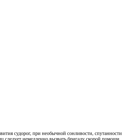
звития судорог, при необычной сонливости, спутанности
ц следует немедленно вызвать бригаду скорой помощи.