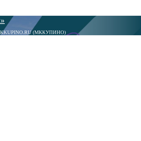
ы»
сти МКKUPINO.RU (МККУПИНО)