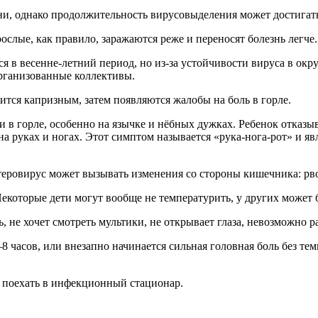
ни, однако продолжительность вирусовыделения может достигать
слые, как правило, заражаются реже и переносят болезнь легче.
я в весенне-летний период, но из-за устойчивости вируса в о
организованные коллективы.
ится капризным, затем появляются жалобы на боль в горле.
 в горле, особенно на язычке и нёбных дужках. Ребенок отказыва
на руках и ногах. Этот симптом называется «рука-нога-рот» и 
теровирус может вызывать изменения со стороны кишечника: рвот
Некоторые дети могут вообще не температурить, у других может 
, не хочет смотреть мультики, не открывает глаза, невозможно р
–8 часов, или внезапно начинается сильная головная боль без те
, поехать в инфекционный стационар.