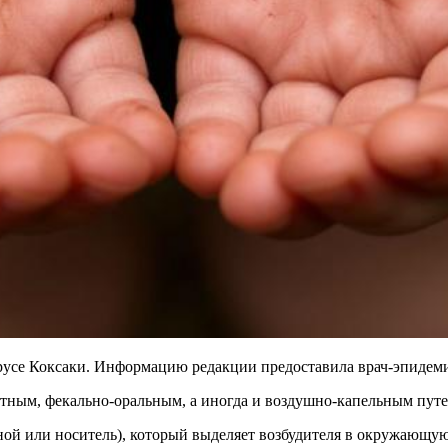
ирусе Коксаки. Информацию редакции предоставила врач-эпиде
тным, фекально-оральным, а иногда и воздушно-капельным путе
ьной или носитель), который выделяет возбудителя в окружающу