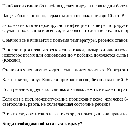
Наиболее активно больной выделяет вирус в первые дни болез
Чаще заболеванию подвержены дети от рождения до 10 лет. Взро
Заболеваемость энтеровирусной инфекцией чаще регистрируетс
случаи заболевания и осенью, тем более что дети вернулись в 
Обычно всё начинается с подъема температуры, ребенок станов
В полости рта появляются красные точки, пузырьки или язвочки
некоторое время или одновременно у ребенка появляется сыпь 
(Коксаки).
Становится неприятно ходить, сыпь может чесаться. Иногда эн
Как правило, вирус Коксаки проходит легко, без осложнений. 
Если ребенок вдруг стал слишком вялым, лежит, не хочет играть
Если он не пьет, мочеиспускание происходит реже, чем через 6
светобоязнь, рвота, не облегчающая состояние ребенка.
В таких случаях нужно вызвать скорую помощь и, как правило
Когда необходимо обратиться к врачу?