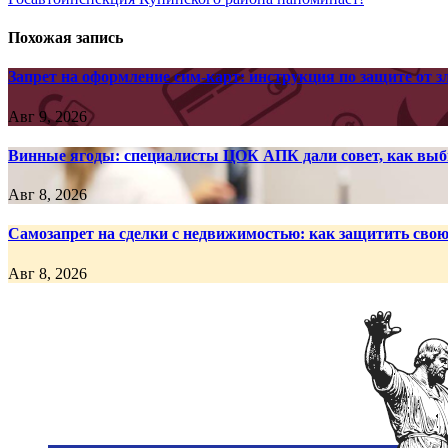
по
записям
Похожая запись
Запрет на оформление сим-карт: инструкция по защите от
Авг 9, 2026
Винные ягоды: специалисты ЦОК АПК дали совет, как выб
Авг 8, 2026
Самозапрет на сделки с недвижимостью: как защитить сво
Авг 8, 2026