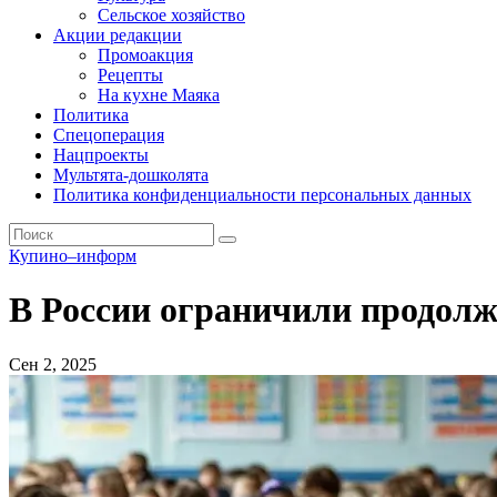
Сельское хозяйство
Акции редакции
Промоакция
Рецепты
На кухне Маяка
Политика
Спецоперация
Нацпроекты
Мультята-дошколята
Политика конфиденциальности персональных данных
Купино–информ
В России ограничили продол
Сен 2, 2025