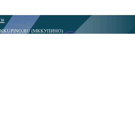
ы»
сти МКKUPINO.RU (МККУПИНО)