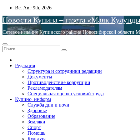
Перейти
Вс. Авг 9th, 2026
к
Новости Купина – газета «Маяк Кулунд
содержимому
Сетевое издание Купинского района Новосибирской обла
Редакция
Структура и сотрудники редакции
Документы
Противодействие коррупции
Рекламодателям
Специальная оценка условий труда
Купино–информ
Служба дни и ночи
Здоровье
Образование
Земляки
Спорт
Помощь
Культура