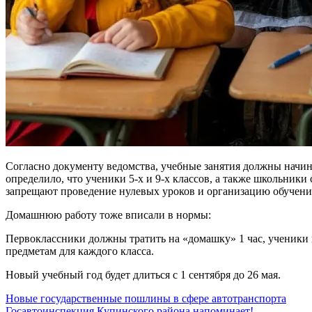
Согласно документу ведомства, учебные занятия должны начинат
определило, что ученики 5-х и 9-х классов, а также школьни
запрещают проведение нулевых уроков и организацию обучени
Домашнюю работу тоже вписали в нормы:
Первоклассники должны тратить на «домашку» 1 час, ученики в
предметам для каждого класса.
Новый учебный год будет длиться с 1 сентября до 26 мая.
Навигация
Новые государственные пошлины в сфере автотранспорта
Госавтоинспекция Купинского района напоминает!