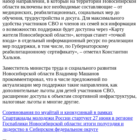
набор направлений, в который на территории Новосибирской
области включены все необходимые составляющие – от
медицинских, реабилитационных, социальных мер до
обучения, трудоустройства и досуга. Для максимального
удобства участников СВО и членов их семей вся информация
о возможностях поддержки будет доступна через «Карту
жителя Новосибирской области», которая станет «точкой
входа» в отдельный информационный ресурс по реализации
мер поддержки, в том числе, по Губернаторскому
реабилитационному сертификату», – отметил Константин
Хальзов.
Заместитель министра труда и социального развития
Новосибирской области Владимир Машанов
прокомментировал, что в числе предложений по
актуализации мер поддержки такие направления, как
дополнительные льготы для детей участников СВО,
расширение доступа к объектам спортивной инфраструктуры,
налоговые льготы и многие другие.
Навигация
Соревнования по муайтай и киокусинкай в рамках
Спартакиады молодежи России стартуют 27 июня в регионе
по
Госпаблики Новосибирской области: итоги полугодия и
записям
лидерство в Сибирском федеральном округе