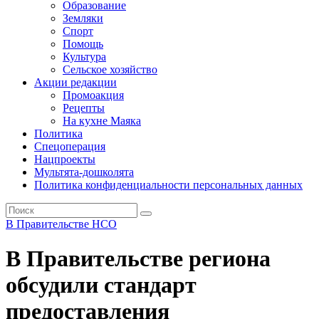
Образование
Земляки
Спорт
Помощь
Культура
Сельское хозяйство
Акции редакции
Промоакция
Рецепты
На кухне Маяка
Политика
Спецоперация
Нацпроекты
Мультята-дошколята
Политика конфиденциальности персональных данных
В Правительстве НСО
В Правительстве региона
обсудили стандарт
предоставления