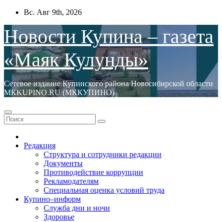
Перейти
Вс. Авг 9th, 2026
к
содержимому
Новости Купина – газета
«Маяк Кулунды»
Сетевое издание Купинского района Новосибирской области
МКKUPINO.RU (МККУПИНО)
Редакция
Структура и сотрудники редакции
Документы
Противодействие коррупции
Рекламодателям
Специальная оценка условий труда
Купино–информ
Служба дни и ночи
Здоровье