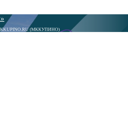
ы»
сти МКKUPINO.RU (МККУПИНО)