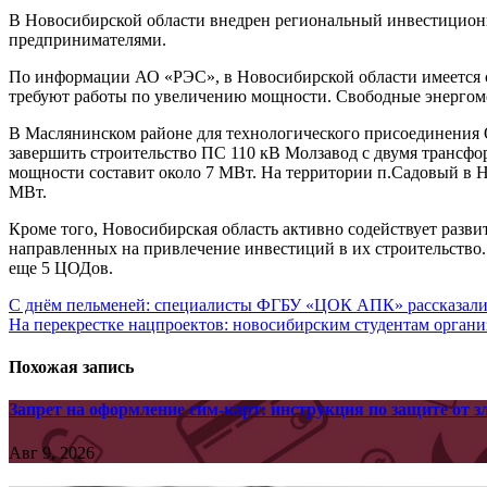
В Новосибирской области внедрен региональный инвестиционн
предпринимателями.
По информации АО «РЭС», в Новосибирской области имеется с
требуют работы по увеличению мощности. Свободные энергом
В Маслянинском районе для технологического присоединени
завершить строительство ПС 110 кВ Молзавод с двумя трансф
мощности составит около 7 МВт. На территории п.Садовый в 
МВт.
Кроме того, Новосибирская область активно содействует раз
направленных на привлечение инвестиций в их строительство. 
еще 5 ЦОДов.
Навигация
С днём пельменей: специалисты ФГБУ «ЦОК АПК» рассказали, 
На перекрестке нацпроектов: новосибирским студентам орган
по
записям
Похожая запись
Запрет на оформление сим-карт: инструкция по защите от
Авг 9, 2026