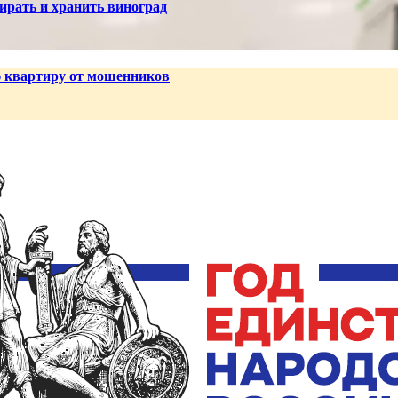
ирать и хранить виноград
ю квартиру от мошенников