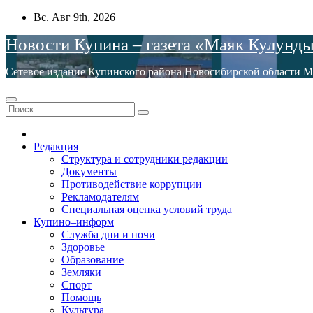
Перейти
Вс. Авг 9th, 2026
к
Новости Купина – газета «Маяк Кулунд
содержимому
Сетевое издание Купинского района Новосибирской обла
Редакция
Структура и сотрудники редакции
Документы
Противодействие коррупции
Рекламодателям
Специальная оценка условий труда
Купино–информ
Служба дни и ночи
Здоровье
Образование
Земляки
Спорт
Помощь
Культура