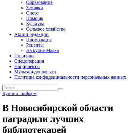
Образование
Земляки
Спорт
Помощь
Культура
Сельское хозяйство
Акции редакции
Промоакция
Рецепты
На кухне Маяка
Политика
Спецоперация
Нацпроекты
Мультята-дошколята
Политика конфиденциальности персональных данных
Купино–информ
В Новосибирской области
наградили лучших
библиотекарей