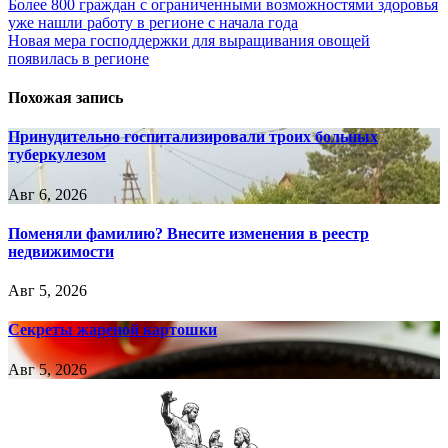
Навигация
Более 800 граждан с ограниченными возможностями здоровья
уже нашли работу в регионе с начала года
по
Новая мера господдержки для выращивания овощей
записям
появилась в регионе
Похожая запись
Принудительно госпитализировали троих больных
туберкулезом
Авг 6, 2026
Поменяли фамилию? Внесите изменения в реестр
недвижимости
Авг 5, 2026
Секреты жареной картошки
Авг 5, 2026