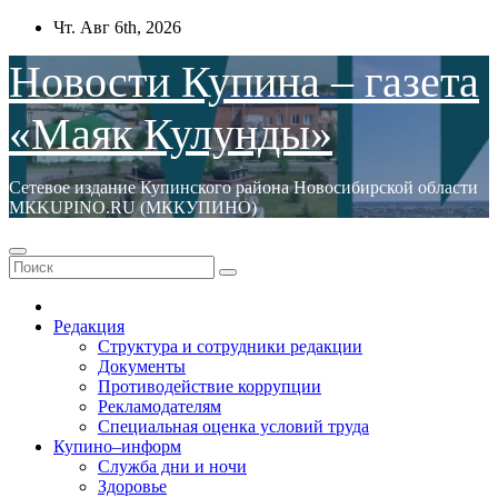
Перейти
Чт. Авг 6th, 2026
к
содержимому
Новости Купина – газета
«Маяк Кулунды»
Сетевое издание Купинского района Новосибирской области
МКKUPINO.RU (МККУПИНО)
Редакция
Структура и сотрудники редакции
Документы
Противодействие коррупции
Рекламодателям
Специальная оценка условий труда
Купино–информ
Служба дни и ночи
Здоровье