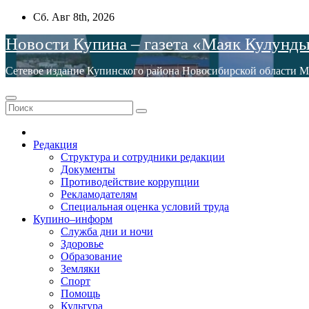
Перейти
Сб. Авг 8th, 2026
к
Новости Купина – газета «Маяк Кулунд
содержимому
Сетевое издание Купинского района Новосибирской обла
Редакция
Структура и сотрудники редакции
Документы
Противодействие коррупции
Рекламодателям
Специальная оценка условий труда
Купино–информ
Служба дни и ночи
Здоровье
Образование
Земляки
Спорт
Помощь
Культура