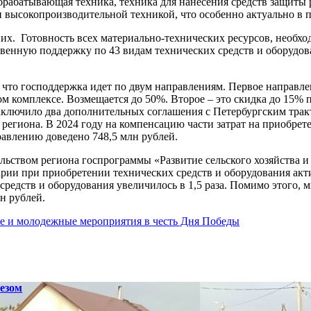
рабатывающая техника, техника для нанесения средств защиты 
 высокопроизводительной техникой, что особенно актуально в 
х. Готовность всех материально-технических ресурсов, необход
твенную поддержку по 43 видам технических средств и оборудов
 что господдержка идет по двум направлениям. Первое направле
м комплексе. Возмещается до 50%. Второе – это скидка до 15%
заключило два дополнительных соглашения с Петербургским тра
егиона. В 2024 году на компенсацию части затрат на приобрете
равлению доведено 748,5 млн рублей.
ьством региона госпрограммы «Развитие сельского хозяйства и
арии при приобретении технических средств и оборудования ак
редств и оборудования увеличилось в 1,5 раза. Помимо этого, 
н рублей.
ые и молодежные мероприятия в честь Дня Победы
езом