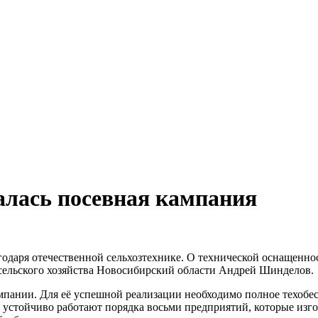
алась посевная кампания
годаря отечественной сельхозтехнике. О технической оснащеннос
 сельского хозяйства Новосибирский области Андрей Шинделов.
пании. Для её успешной реализации необходимо полное техобесп
 устойчиво работают порядка восьми предприятий, которые изго