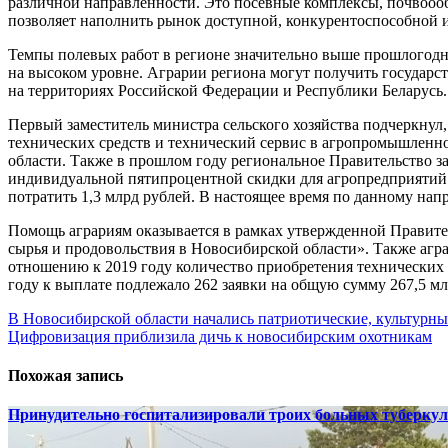
различной направленности. Это посевные комплексы, почвоооб
позволяет наполнить рынок доступной, конкурентоспособной и
Темпы полевых работ в регионе значительно выше прошлогодни
на высоком уровне. Аграрии региона могут получить государс
на территориях Российской Федерации и Республики Беларусь.
Первый заместитель министра сельского хозяйства подчеркнул,
технических средств и технический сервис в агропромышленно
области. Также в прошлом году региональное Правительство 
индивидуальной пятипроцентной скидки для агропредприятий р
потратить 1,3 млрд рублей. В настоящее время по данному нап
Помощь аграриям оказывается в рамках утвержденной Правител
сырья и продовольствия в Новосибирской области». Также агр
отношению к 2019 году количество приобретения технических с
году к выплате подлежало 262 заявки на общую сумму 267,5 мл
Навигация
В Новосибирской области начались патриотические, культурн
Цифровизация приблизила дичь к новосибирским охотникам
по
записям
Похожая запись
Принудительно госпитализировали троих больных туберкул