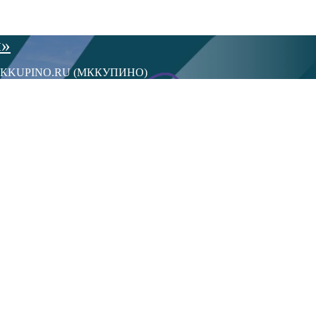
ы»
сти МКKUPINO.RU (МККУПИНО)