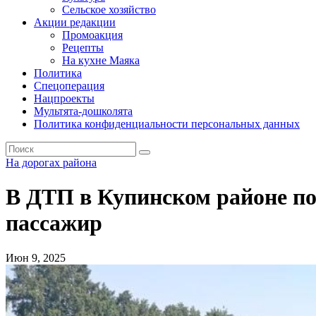
Сельское хозяйство
Акции редакции
Промоакция
Рецепты
На кухне Маяка
Политика
Спецоперация
Нацпроекты
Мультята-дошколята
Политика конфиденциальности персональных данных
На дорогах района
В ДТП в Купинском районе по
пассажир
Июн 9, 2025