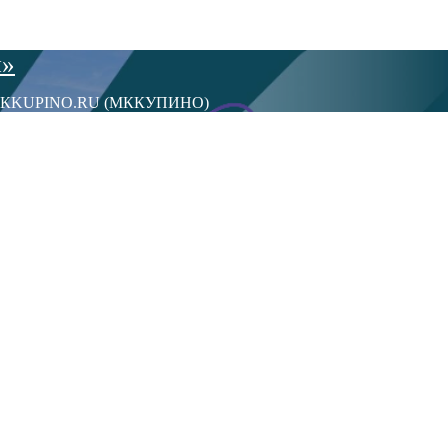
ы»
сти МКKUPINO.RU (МККУПИНО)