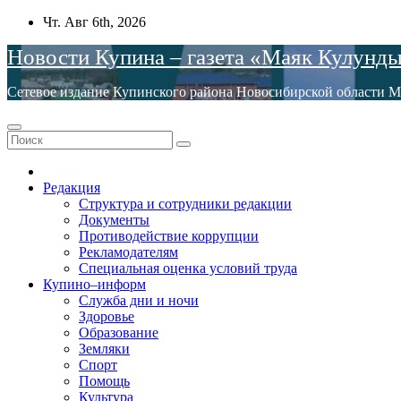
Перейти
Чт. Авг 6th, 2026
к
Новости Купина – газета «Маяк Кулунд
содержимому
Сетевое издание Купинского района Новосибирской обла
Редакция
Структура и сотрудники редакции
Документы
Противодействие коррупции
Рекламодателям
Специальная оценка условий труда
Купино–информ
Служба дни и ночи
Здоровье
Образование
Земляки
Спорт
Помощь
Культура