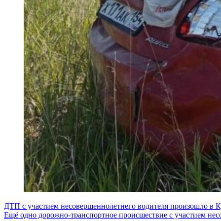
Навигация
ДТП с участием несовершеннолетнего водителя произошло в 
Ещё одно дорожно-транспортное происшествие с участием не
по