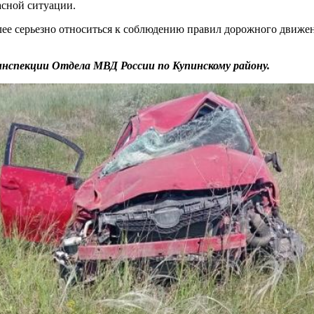
асной ситуации.
ее серьезно относиться к соблюдению правил дорожного движени
нспекции Отдела МВД России по Купинскому району.