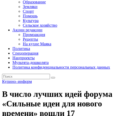
Образование
Земляки
Спорт
Помощь
Культура
Сельское хозяйство
Акции редакции
Промоакция
Рецепты
На кухне Маяка
Политика
Спецоперация
Нацпроекты
Мультята-дошколята
Политика конфиденциальности персональных данных
Купино–информ
В число лучших идей форума
«Сильные идеи для нового
времени» вошли 17