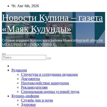
Перейти
Чт. Авг 6th, 2026
к
содержимому
Новости Купина – газета
«Маяк Кулунды»
Сетевое издание Купинского района Новосибирской области
МКKUPINO.RU (МККУПИНО)
Редакция
Структура и сотрудники редакции
Документы
Противодействие коррупции
Рекламодателям
Специальная оценка условий труда
Купино–информ
Служба дни и ночи
Здоровье