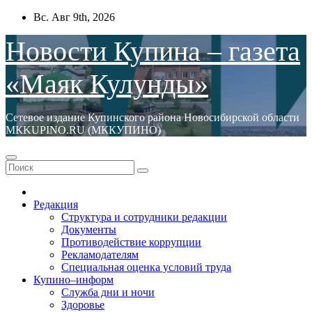
Перейти
Вс. Авг 9th, 2026
к
содержимому
Новости Купина – газета
«Маяк Кулунды»
Сетевое издание Купинского района Новосибирской области
МКKUPINO.RU (МККУПИНО)
Редакция
Структура и сотрудники редакции
Документы
Противодействие коррупции
Рекламодателям
Специальная оценка условий труда
Купино–информ
Служба дни и ночи
Здоровье