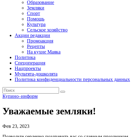
Образование
Земляки
Спорт
Помощь
Культура
Сельское хозяйство
Акции редакции
Промоакция
Рецепты
На кухне Маяка
Политика
Спецоперация
Нацпроекты
Мультята-дошколята
Политика конфиденциальности персональных данных
Купино–информ
Уважаемые земляки!
Фев 23, 2023
Позвольте сердечно поздравить вас со славным праздником –