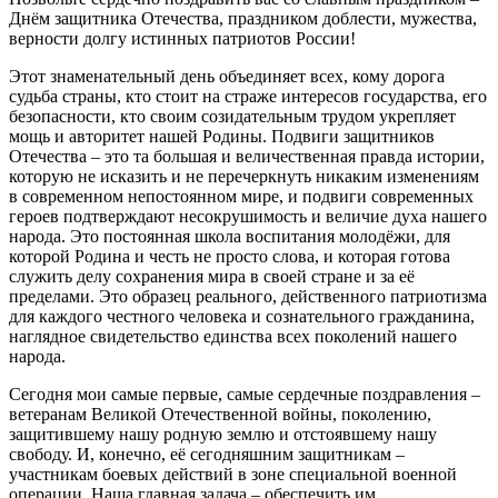
Днём защитника Отечества, праздником доблести, мужества,
верности долгу истинных патриотов России!
Этот знаменательный день объединяет всех, кому дорога
судьба страны, кто стоит на страже интересов государства, его
безопасности, кто своим созидательным трудом укрепляет
мощь и авторитет нашей Родины. Подвиги защитников
Отечества – это та большая и величественная правда истории,
которую не исказить и не перечеркнуть никаким изменениям
в современном непостоянном мире, и подвиги современных
героев подтверждают несокрушимость и величие духа нашего
народа. Это постоянная школа воспитания молодёжи, для
которой Родина и честь не просто слова, и которая готова
служить делу сохранения мира в своей стране и за её
пределами. Это образец реального, действенного патриотизма
для каждого честного человека и сознательного гражданина,
наглядное свидетельство единства всех поколений нашего
народа.
Сегодня мои самые первые, самые сердечные поздравления –
ветеранам Великой Отечественной войны, поколению,
защитившему нашу родную землю и отстоявшему нашу
свободу. И, конечно, её сегодняшним защитникам –
участникам боевых действий в зоне специальной военной
операции. Наша главная задача – обеспечить им