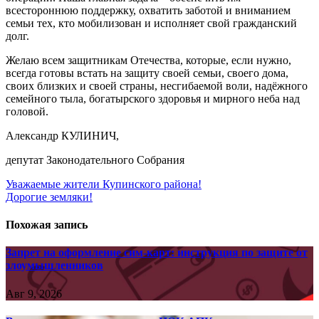
всестороннюю поддержку, охватить заботой и вниманием
семьи тех, кто мобилизован и исполняет свой гражданский
долг.
Желаю всем защитникам Отечества, которые, если нужно,
всегда готовы встать на защиту своей семьи, своего дома,
своих близких и своей страны, несгибаемой воли, надёжного
семейного тыла, богатырского здоровья и мирного неба над
головой.
Александр КУЛИНИЧ,
депутат Законодательного Собрания
Навигация
Уважаемые жители Купинского района!
Дорогие земляки!
по
записям
Похожая запись
Запрет на оформление сим-карт: инструкция по защите от
злоумышленников
Авг 9, 2026