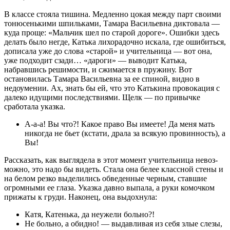
В классе стояла тишина. Медленно цокая между парт своими
тонюсенькими шпильками, Тамара Васильевна диктовала —
куда проще: «Мальчик шел по старой дороге». Ошибки здесь
делать было негде, Катька лихорадочно искала, где ошибиться,
дописала уже до слова «старой» и учительница — вот она,
уже подходит сзади… «дароги» — выводит Катька,
набравшись решимости, и сжимается в пружину. Вот
остановилась Тамара Васильевна за ее спиной, видно в
недоумении. Ах, знать бы ей, что это Катькина провокация с
далеко идущими последствиями. Щелк — по привычке
сработала указка.
А-а-а! Вы что?! Какое право Вы имеете! Да меня мать
никогда не бьет (кстати, драла за всякую провинность), а
Вы!
Рассказать, как выглядела в этот момент учительница невоз­
можно, это надо бы видеть. Стала она белее классной стены и
на белом резко выделились обведенные черным, ставшие
огромными ее глаза. Указка давно выпала, а руки комочком
прижаты к груди. Наконец, она выдохнула:
Катя, Катенька, да неужели больно?!
Не больно, а обидно! — выдавливая из себя злые слезы,