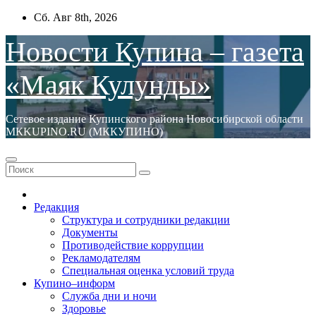
Перейти
Сб. Авг 8th, 2026
к
содержимому
Новости Купина – газета
«Маяк Кулунды»
Сетевое издание Купинского района Новосибирской области
МКKUPINO.RU (МККУПИНО)
Редакция
Структура и сотрудники редакции
Документы
Противодействие коррупции
Рекламодателям
Специальная оценка условий труда
Купино–информ
Служба дни и ночи
Здоровье