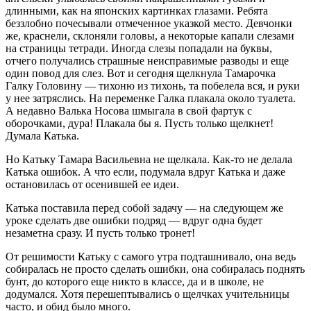
длинными, как на японских картинках глазами. Ребята
беззлобно почесывали отмеченное указкой место. Девчонки
же, краснели, склоняли головы, а некоторые капали слезами
на страницы тетради. Иногда слезы попадали на буквы,
отчего получались страшные неисправимые разводы и еще
один повод для слез. Вот и сегодня щелкнула Тамарочка
Галку Головину — тихоню из тихонь, та побе­лела вся, и руки
у нее затряслись. На переменке Галка плакала около туалета.
А недавно Валька Носова шмыгала в свой фартук с
оборочками, дура! Плакала бы я. Пусть только щелкнет!
Думала Катька.
Но Катьку Тамара Васильевна не щелкала. Как-то не делала
Катька ошибок. А что если, подумала вдруг Катька и даже
оста­новилась от осенившей ее идеи.
Катька поставила перед собой задачу — на следующем же
уроке сделать две ошибки подряд — вдруг одна будет
незаметна сразу. И пусть только тронет!
От решимости Катьку с самого утра подташнивало, она ведь
собиралась не просто сделать ошибки, она собиралась поднять
бунт, до которого еще никто в классе, да и в школе, не
додумался. Хотя перешептывались о щелчках учительницы
часто, и обид было много.