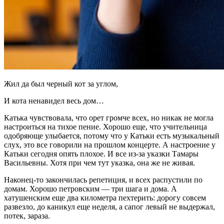
Жил да был черный кот за углом,
И кота ненавидел весь дом…
Катька чувствовала, что орет громче всех, но никак не могла
настроиться на тихое пение. Хорошо еще, что учительница
одобря­юще улыбается, потому что у Катьки есть музыкальный
слух, это все говорили на прошлом концерте. А настроение у
Катьки сегодня опять плохое. И все из-за указки Тамары
Васильевны. Хотя при чем тут указка, она же не живая.
Наконец-то закончилась репетиция, и всех распустили по
домам. Хорошо петровским — три шага и дома. А
хатушенским еще два километра пехтерить: дорогу совсем
развезло, до каникул еще неделя, а сапог левый не выдержал,
потек, зараза.