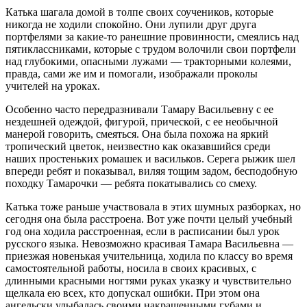
Катька шагала домой в толпе своих соучеников, которые
никогда не ходили спокойно. Они лупили друг друга
портфелями за какие-то ранешние провинности, смеялись над
пятиклассни­ками, которые с трудом волочили свои портфели
над глубокими, опасными лужами — тракторными колеями,
правда, сами же им и помогали, изображали проколы
учителей на уроках.
Особенно часто передразнивали Тамару Васильевну с ее
нездешней одеждой, фигурой, прической, с ее необычной
манерой говорить, смеяться. Она была похожа на яркий
тропический цветок, неизвестно как оказавшийся среди
наших простеньких ромашек и васильков. Серега рыжик шел
впереди ребят и показывал, виляя тощим задом, бесподобную
походку Тамарочки — ребята покатывались со смеху.
Катька тоже раньше участвовала в этих шумных разборках, но
сегодня она была расстроена. Вот уже почти целый учебный
год она ходила расстроенная, если в расписании был урок
русского языка. Невозможно красивая Тамара Васильевна —
приезжая новенькая учительница, ходила по классу во время
самостоятельной работы, носила в своих красивых, с
длинными красными ногтями руках указку и чувствительно
щелкала ею всех, кто допускал ошибки. При этом она
ангельски улыбалась своими накрашенными губами и