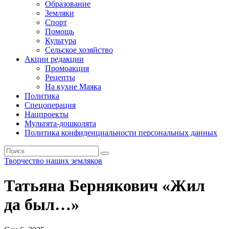
Образование
Земляки
Спорт
Помощь
Культура
Сельское хозяйство
Акции редакции
Промоакция
Рецепты
На кухне Маяка
Политика
Спецоперация
Нацпроекты
Мультята-дошколята
Политика конфиденциальности персональных данных
Творчество наших земляков
Татьяна Бернякович «Жил
да был…»