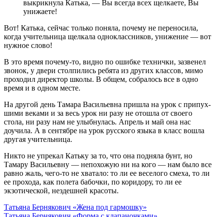
выкрикнула Катька, — Вы всегда всех щелкаете, Вы
унижаете!
Вот! Катька, сейчас только поняла, почему не переносила,
когда учительница щелкала одноклассников, унижение — вот
нуж­ное слово!
В это время почему-то, видно по ошибке технички, зазвенел
звонок, у двери столпились ребята из других классов, мимо
прохо­дил директор школы. В общем, собралось все в одно
время и в одном месте.
На другой день Тамара Васильевна пришла на урок с припух­
шими веками и за весь урок ни разу не отошла от своего
стола, ни разу нам не улыбнулась. Апрель и май она нас
доучила. А в сентябре на урок русского языка в класс вошла
другая учительница.
Никто не упрекал Катьку за то, что она подняла бунт, но
Тамару Васильевну — непохожую ни на кого — нам было все
равно жаль, чего-то не хватало: то ли ее веселого смеха, то ли
ее прохода, как полета бабочки, по коридору, то ли ее
экзотической, нездешней красоты.
Навигация
Татьяна Бернякович «Жена под гармошку»
Татьяна Бернякович «Форма с клапаночками»