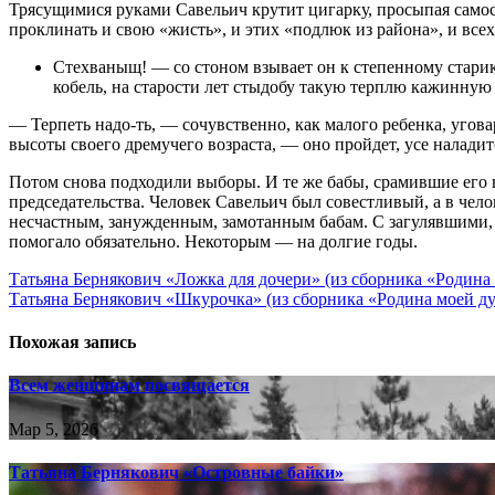
Трясущимися руками Савельич крутит цигарку, просыпая самос
проклинать и свою «жисть», и этих «подлюк из района», и всех
Стехваныщ! — со стоном взывает он к степенному ста­ри
кобель, на старости лет стыдобу такую терплю кажинную 
— Терпеть надо-ть, — сочувственно, как малого ребенка, уго­в
высоты своего дремучего возраста, — оно пройдет, усе наладит
Потом снова подходили выборы. И те же бабы, срамившие его в
председательства. Человек Савельич был совестливый, а в чел
несчастным, занужденным, замотанным бабам. С загулявшими, 
помогало обяза­тельно. Некоторым — на долгие годы.
Навигация
Татьяна Бернякович «Ложка для дочери» (из сборника «Родина
Татьяна Бернякович «Шкурочка» (из сборника «Родина моей д
по
записям
Похожая запись
Всем женщинам посвящается
Мар 5, 2026
Татьяна Бернякович «Островные байки»