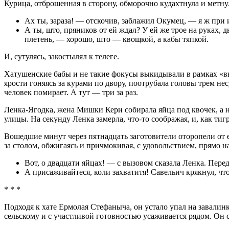
Курица, отброшенная в сторону, обморочно кудахтнула и метнул
Ах ты, зараза! — отскочив, заблажил Окумец, — я ж при и
А ты, што, пряников от ей ждал? У ей же трое на руках,
плетень, — хорошо, што — квощкой, а кабы тяпкой.
И, сутулясь, закостылял к телеге.
Хатушенские бабы и не такие фокусы выкидывали в рамках «вып
ярости гоняясь за курами по двору, поотрубала головы трем нес
человек помирает. А тут — три за раз.
Ленка-Ягодка, жена Мишки Кери собирала яйца под квочек, а 
улицы. На секунду Ленка замерла, что-то соображая, и, как ти
Вошедшие минут через пятнадцать заготовители оторопели от ее
за столом, обжигаясь и причмокивая, с удовольствием, прямо 
Вот, о двадцати яйцах! — с вызовом сказала Ленка. Пер
А присаживайтеся, коли захватитя! Савельич крякнул, чт
* * *
Подходя к хате Ермолая Стефаныча, он устало упал на зава­лин
сельскому и с участливой готовностью усаживается рядом. Он с