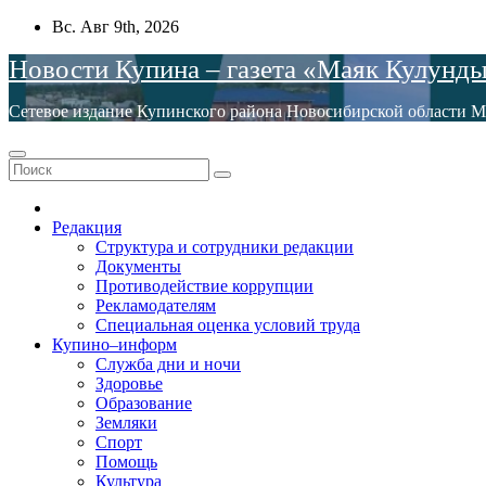
Перейти
Вс. Авг 9th, 2026
к
Новости Купина – газета «Маяк Кулунд
содержимому
Сетевое издание Купинского района Новосибирской обла
Редакция
Структура и сотрудники редакции
Документы
Противодействие коррупции
Рекламодателям
Специальная оценка условий труда
Купино–информ
Служба дни и ночи
Здоровье
Образование
Земляки
Спорт
Помощь
Культура