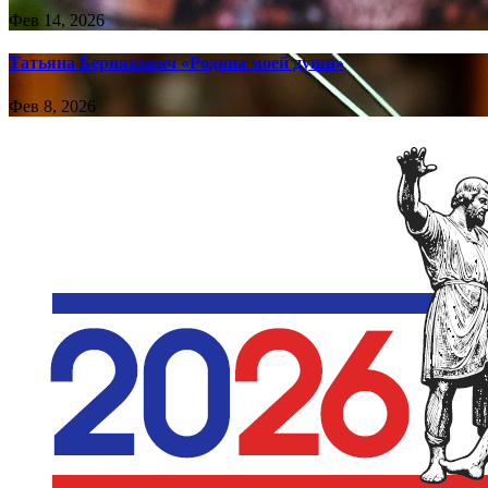
Фев 14, 2026
Татьяна Бернякович «Родина моей души»
Фев 8, 2026