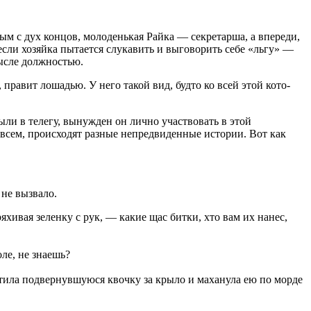
ым с дух концов, молоденькая Райка — секретарша, а впе­реди,
если хозяйка пытается слукавить и выговорить себе «льгу» —
ысле должностью.
равит лошадью. У него такой вид, будто ко всей этой кото-
ыли в телегу, вынужден он лично участвовать в этой
ь всем, происходят разные непредвиденные истории. Вот как
 не вызвало.
яхивая зеленку с рук, — какие щас битки, хто вам их нанес,
ле, не знаешь?
ва­тила подвернувшуюся квочку за крыло и маханула ею по морде