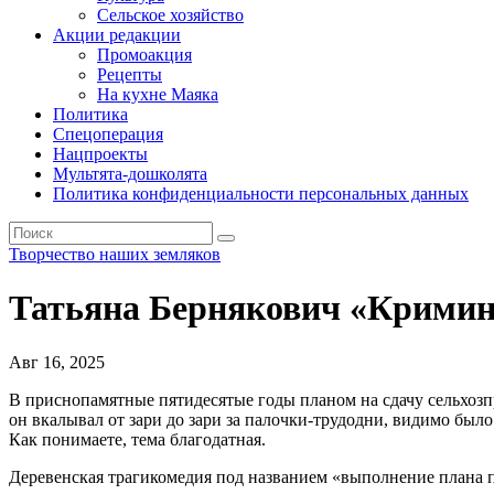
Сельское хозяйство
Акции редакции
Промоакция
Рецепты
На кухне Маяка
Политика
Спецоперация
Нацпроекты
Мультята-дошколята
Политика конфиденциальности персональных данных
Творчество наших земляков
Татьяна Бернякович «Кримина
Авг 16, 2025
В приснопамятные пятидесятые годы планом на сдачу сель­хозпр
он вкалывал от зари до зари за палочки-трудодни, видимо было
Как понимаете, тема благодатная.
Деревенская трагикомедия под названием «выполнение плана по