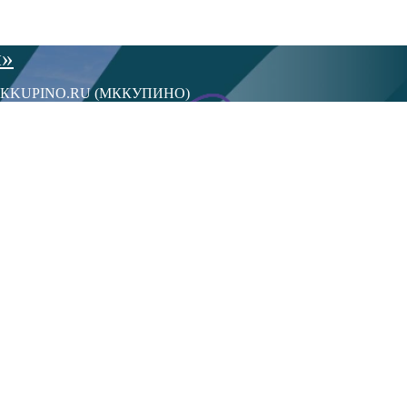
ы»
сти МКKUPINO.RU (МККУПИНО)