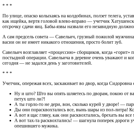
* * *
По улице, опаско колыхаясь на колдобинах, ползет телега, уста
как ищейка, вертя головой влево-вправо — учетчик Хатушенско
отсрочку сдачи яиц. Бабы-язвы назвали его незавидную должн
А сам предсель совета — Савельич, грузный пожилой муж­чина,
васии он не имеет никакого отношения, просто болит зуб.
Савельич возглавляет «процессию» сборщиков, когда «горит» пл
постыдной операции. Савельича в деревне очень уважают и когд
сегодня — не задался день у заготовителей.
* * *
Учетчик, опережая всех, заскакивает во двор, когда Сидоровна
Ну и што? Што вы опять шляетесь по дворам, покою от вас
петух што ли?!
А ты горло-то не дери, вон, сколько курей у дворе! — пар
Ды они порасквохтались все, вынь шары из пол-литра! Ко
А вот я щас гляну, как они расквохтались, брехать вы вс
А вот тах-та расквохтались! — шагнула поперек дороги уч
опешившего мужика.