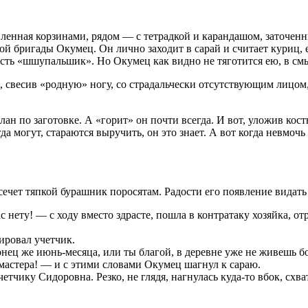
вленная корзинами, рядом — с тетрадкой и карандашом, зато­ченн
й бригады Окумец. Он лично заходит в сарай и считает куриц, 
ость «шшупальшик». Но Окумец как видно не тяготится ею, в см
 свесив «родную» ногу, со страдальчески отсутствующим лицом, п
ан по заготовке. А «горит» он почти всегда. И вот, уложив кост
а могут, стара­ются выручить, он это знает. А вот когда невмоч
 сечет тяпкой бурашник поросятам. Радости его появление видать
 нету! — с ходу вместо здрасте, пошла в контратаку хозяйка, отр
и­ровал учетчик.
нец же июнь-месяца, или ты благой, в деревне уже не живешь бо
е мастера! — и с этими словами Окумец шагнул к сараю.
етчику Сидоровна. Резко, не глядя, нагнулась куда-то вбок, сх