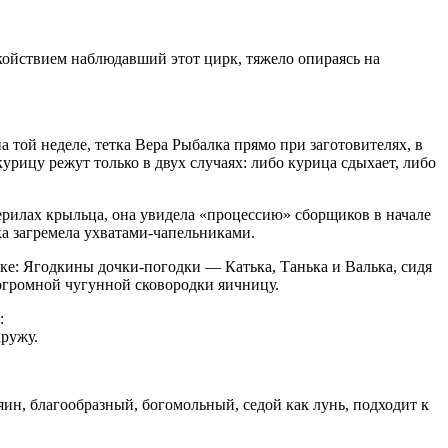
­койствием наблюдавший этот цирк, тяжело опираясь на
той неделе, тетка Вера Рыбалка прямо при заготовителях, в
курицу режут только в двух случаях: либо курица сдыхает, либо
ерилах крыльца, она увидела «процессию» сборщиков в начале
ка загре­мела ухватами-чапельниками.
ике: Ягодкины дочки-погодки — Катька, Танька и Валька, сидя
 огромной чугунной сковородки яичницу.
:
аружу.
яин, благообразный, богомольный, седой как лунь, подходит к