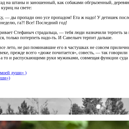
ад на штаны и заношенный, как собаками обгрызенный, дере­вян
 куриц на свете:
ку, — ды пропади оно усе пропадом! Ета ж надо! У детишек посл
неделю, га?! Все! Последний год!
аривает Стефаныч страдальца, — тебя люди назначили терпеть за 
ся, только потерпеть надо-ть. И Савельич терпит дальше.
се лето, не раз поминавшие его в частушках не совсем при­личн
овеке, прежде всего «дюже почитается», совесть, — так говорил
а то и распуска­ющими руки мужиками, совмещая функции суда 
 моей души» )
уши»)