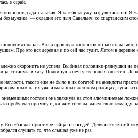
ась в сарай.
сполнении, гада ты такая! Я ж тебя засужу за фулюганство! Я ж.
 ды без мужика, — охладил его пыл Савельич, со спартанским спо
олнения плана». Вот в прошлую «эпопею» по заготовке яиц, на 
ушкам. Про это вся деревня и по сей час гудит. Летом в деревне 
надежно схоронить не успела. Выбивая половики-ряднушки на п
грица, сиганула в хату. Подкинув в печку сосновых хлыстин, Лен
 наглости, такого еще не было в их богатой на анекдоты прак­т
нарисо­ванным на их уже измазанных желтком рожицах, лупят из
ед онемевшими гостями она звякнула на стол алюминиевые ложки
о-то пробурчал про язву и, кивком головы вывел свою команду н
ку. Его «банда» принимает яйца от соседей. Девяностолетний хоз
обрался слушать то, что слышал уже не раз.