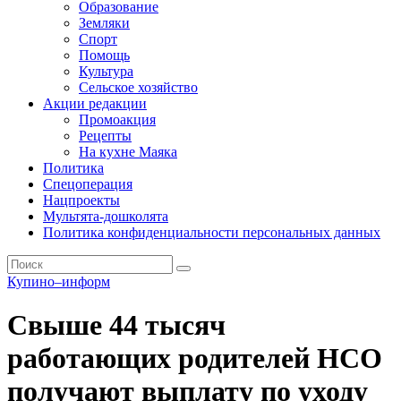
Образование
Земляки
Спорт
Помощь
Культура
Сельское хозяйство
Акции редакции
Промоакция
Рецепты
На кухне Маяка
Политика
Спецоперация
Нацпроекты
Мультята-дошколята
Политика конфиденциальности персональных данных
Купино–информ
Свыше 44 тысяч
работающих родителей НСО
получают выплату по уходу