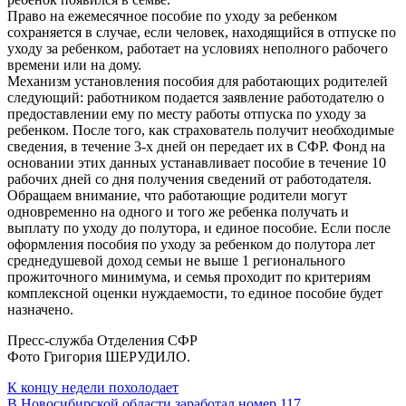
Право на ежемесячное пособие по уходу за ребенком
сохраняется в случае, если человек, находящийся в отпуске по
уходу за ребенком, работает на условиях неполного рабочего
времени или на дому.
Механизм установления пособия для работающих родителей
следующий: работником подается заявление работодателю о
предоставлении ему по месту работы отпуска по уходу за
ребенком. После того, как страхователь получит необходимые
сведения, в течение 3-х дней он передает их в СФР. Фонд на
основании этих данных устанавливает пособие в течение 10
рабочих дней со дня получения сведений от работодателя.
Обращаем внимание, что работающие родители могут
одновременно на одного и того же ребенка получать и
выплату по уходу до полутора, и единое пособие. Если после
оформления пособия по уходу за ребенком до полутора лет
среднедушевой доход семьи не выше 1 регионального
прожиточного минимума, и семья проходит по критериям
комплексной оценки нуждаемости, то единое пособие будет
назначено.
Пресс-служба Отделения СФР
Фото Григория ШЕРУДИЛО.
Навигация
К концу недели похолодает
В Новосибирской области заработал номер 117