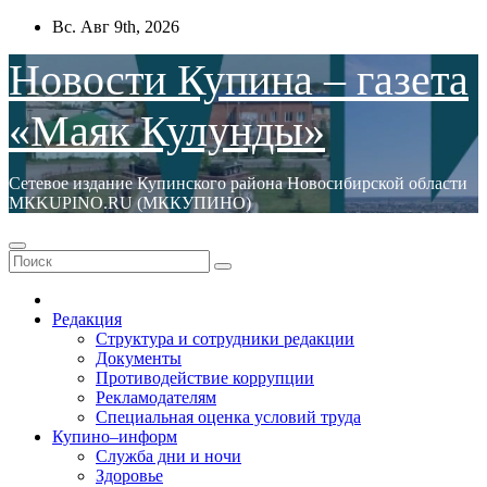
Перейти
Вс. Авг 9th, 2026
к
содержимому
Новости Купина – газета
«Маяк Кулунды»
Сетевое издание Купинского района Новосибирской области
МКKUPINO.RU (МККУПИНО)
Редакция
Структура и сотрудники редакции
Документы
Противодействие коррупции
Рекламодателям
Специальная оценка условий труда
Купино–информ
Служба дни и ночи
Здоровье