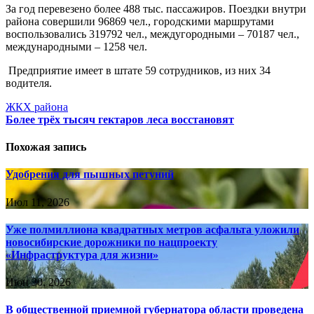
За год перевезено более 488 тыс. пассажиров. Поездки внутри
района совершили 96869 чел., городскими маршрутами
воспользовались 319792 чел., междугородными – 70187 чел.,
международными – 1258 чел.
Предприятие имеет в штате 59 сотрудников, из них 34
водителя.
Навигация
ЖКХ района
Более трёх тысяч гектаров леса восстановят
по
записям
Похожая запись
Удобрения для пышных петуний
Июл 11, 2026
Уже полмиллиона квадратных метров асфальта уложили
новосибирские дорожники по нацпроекту
«Инфраструктура для жизни»
Июн 30, 2026
В общественной приемной губернатора области проведена