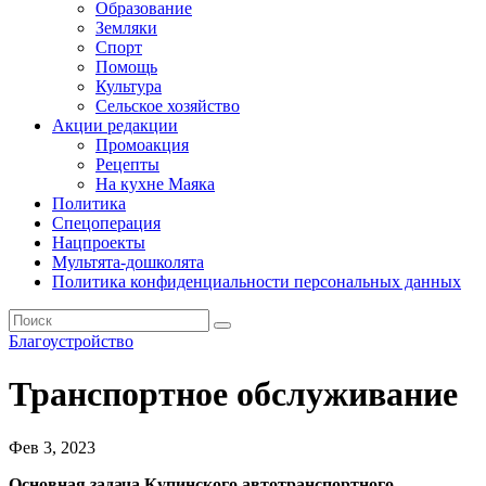
Образование
Земляки
Спорт
Помощь
Культура
Сельское хозяйство
Акции редакции
Промоакция
Рецепты
На кухне Маяка
Политика
Спецоперация
Нацпроекты
Мультята-дошколята
Политика конфиденциальности персональных данных
Благоустройство
Транспортное обслуживание
Фев 3, 2023
Основная задача Купинского автотранспортного