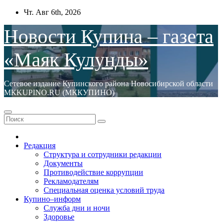
Перейти
Чт. Авг 6th, 2026
к
содержимому
Новости Купина – газета
«Маяк Кулунды»
Сетевое издание Купинского района Новосибирской области
МКKUPINO.RU (МККУПИНО)
Редакция
Структура и сотрудники редакции
Документы
Противодействие коррупции
Рекламодателям
Специальная оценка условий труда
Купино–информ
Служба дни и ночи
Здоровье