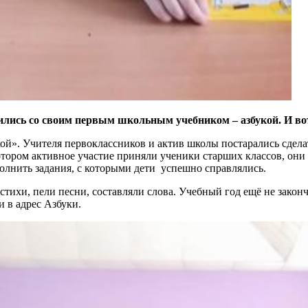
ились со своим первым школьным учебником – азбукой. И вот
й». Учителя первоклассников и актив школы постарались сдел
котором активное участие приняли ученики старших классов, он
олнить задания, с которыми дети успешно справлялись.
тихи, пели песни, составляли слова. Учебный год ещё не закон
 в адрес Азбуки.