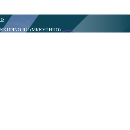
ы»
сти МКKUPINO.RU (МККУПИНО)