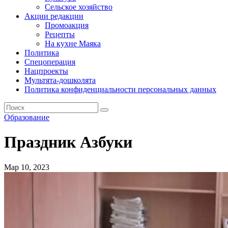
Сельское хозяйство
Акции редакции
Промоакция
Рецепты
На кухне Маяка
Политика
Спецоперация
Нацпроекты
Мультята-дошколята
Политика конфиденциальности персональных данных
Образование
Праздник Азбуки
Мар 10, 2023