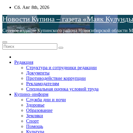
Перейти
Сб. Авг 8th, 2026
к
Новости Купина – газета «Маяк Кулунд
содержимому
Сетевое издание Купинского района Новосибирской обла
Редакция
Структура и сотрудники редакции
Документы
Противодействие коррупции
Рекламодателям
Специальная оценка условий труда
Купино–информ
Служба дни и ночи
Здоровье
Образование
Земляки
Спорт
Помощь
Культура