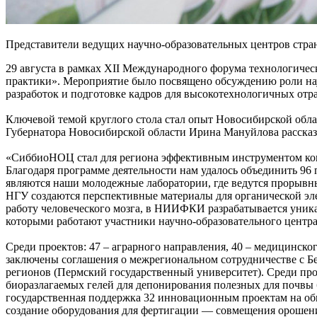
Представители ведущих научно-образовательных центров стра
29 августа в рамках XII Международного форума технологичес
практики». Мероприятие было посвящено обсуждению роли нау
разработок и подготовке кадров для высокотехнологичных от
Ключевой темой круглого стола стал опыт Новосибирской обл
Губернатора Новосибирской области Ирина Мануйлова рассказа
«СиббиоНОЦ стал для региона эффективным инструментом кон
Благодаря программе деятельности нам удалось объединить 96
являются наши молодежные лаборатории, где ведутся прорывны
НГУ создаются перспективные материалы для органической э
работу человеческого мозга, в НИИФКИ разрабатывается уника
которыми работают участники научно-образовательного центра»
Среди проектов: 47 – аграрного направления, 40 – медицинск
заключены соглашения о межрегиональном сотрудничестве с 
регионов (Пермский государственный университет). Среди пр
биоразлагаемых гелей для депонирования полезных для почвы
государственная поддержка 32 инновационным проектам на об
создание оборудования для фертигации — совмещения орошен