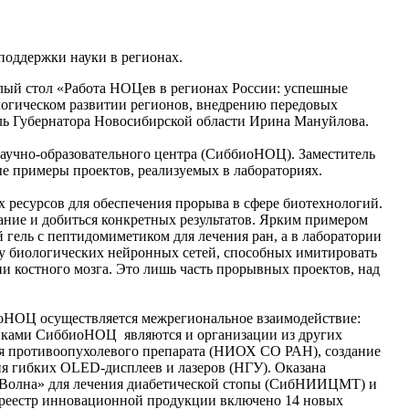
поддержки науки в регионах.
глый стол «Работа НОЦев в регионах России: успешные
огическом развитии регионов, внедрению передовых
ель Губернатора Новосибирской области Ирина Мануйлова.
научно-образовательного центра (СиббиоНОЦ). Заместитель
ые примеры проектов, реализуемых в лабораториях.
ресурсов для обеспечения прорыва в сфере биотехнологий.
вание и добиться конкретных результатов. Ярким примером
гель с пептидомиметиком для лечения ран, а в лаборатории
у биологических нейронных сетей, способных имитировать
 костного мозга. Это лишь часть прорывных проектов, над
биоНОЦ осуществляется межрегиональное взаимодействие:
никами СиббиоНОЦ являются и организации из других
ия противоопухолевого препарата (НИОХ СО РАН), создание
я гибких OLED-дисплеев и лазеров (НГУ). Оказана
 «Волна» для лечения диабетической стопы (СибНИИЦМТ) и
 реестр инновационной продукции включено 14 новых