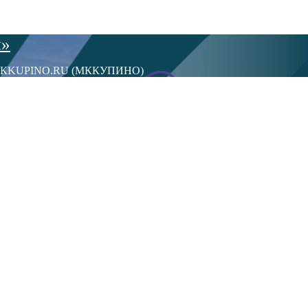
ы»
сти МКKUPINO.RU (МККУПИНО)