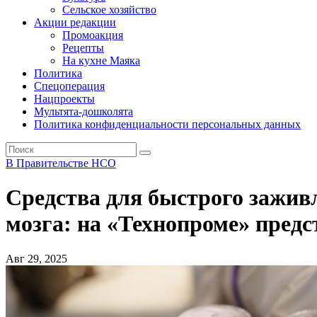
Сельское хозяйство
Акции редакции
Промоакция
Рецепты
На кухне Маяка
Политика
Спецоперация
Нацпроекты
Мультята-дошколята
Политика конфиденциальности персональных данных
В Правительстве НСО
Средства для быстрого зажив
мозга: на «Технопроме» пред
Авг 29, 2025