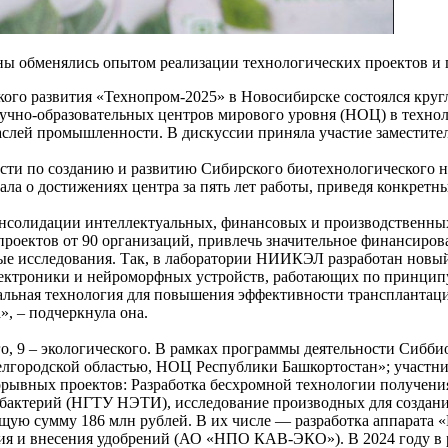
ны обменялись опытом реализации технологических проектов и 
кого развития «Технопром-2025» в Новосибирске состоялся кру
чно-образовательных центров мирового уровня (НОЦ) в технол
раслей промышленности. В дискуссии приняла участие заместит
асти по созданию и развитию Сибирского биотехнологического 
ла о достижениях центра за пять лет работы, приведя конкретн
солидации интеллектуальных, финансовых и производственных 
 проектов от 90 организаций, привлечь значительное финансиро
е исследования. Так, в лаборатории НИИКЭЛ разработан новый 
лектроники и нейроморфных устройств, работающих по принцип
льная технология для повышения эффективности трансплантации
, – подчеркнула она.
ого, 9 – экологического. В рамках программы деятельности Сиб
Белгородской областью, НОЦ Республики Башкортостан»; участ
орывных проектов: Разработка бесхромной технологии получен
 бактерий (НГТУ НЭТИ), исследование производных для создани
щую сумму 186 млн рублей. В их числе — разработка аппарата
ия и внесения удобрений (АО «НПО КАВ-ЭКО»). В 2024 году в