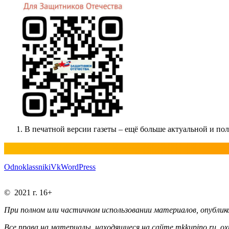
В печатной версии газеты – ещё больше актуальной и п
Odnoklassniki
Vk
WordPress
© 2021 г. 16+
При полном или частичном использовании материалов, опублико
Все права на материалы, находящиеся на сайте mkkupino.ru, о