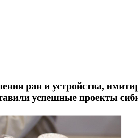
ления ран и устройства, имити
ставили успешные проекты си