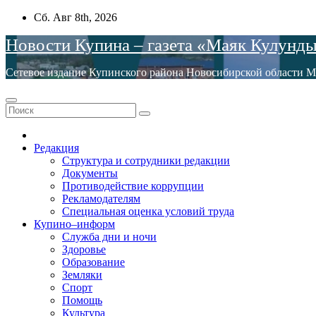
Перейти
Сб. Авг 8th, 2026
к
Новости Купина – газета «Маяк Кулунд
содержимому
Сетевое издание Купинского района Новосибирской обла
Редакция
Структура и сотрудники редакции
Документы
Противодействие коррупции
Рекламодателям
Специальная оценка условий труда
Купино–информ
Служба дни и ночи
Здоровье
Образование
Земляки
Спорт
Помощь
Культура