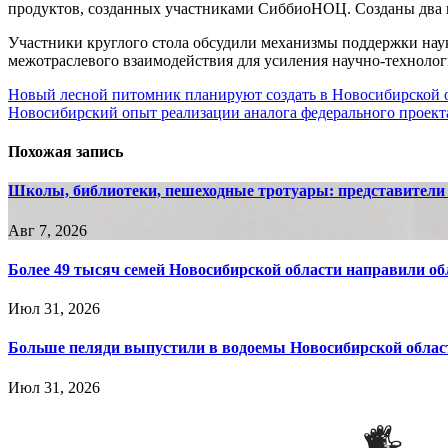
продуктов, созданных участниками СиббиоНОЦ. Созданы два це
Участники круглого стола обсудили механизмы поддержки наук
межотраслевого взаимодействия для усиления научно-технолог
Навигация
Новый лесной питомник планируют создать в Новосибирской о
Новосибирский опыт реализации аналога федерального проект
по
записям
Похожая запись
Школы, библиотеки, пешеходные тротуары: представители
Авг 7, 2026
Более 49 тысяч семей Новосибирской области направили о
Июл 31, 2026
Больше пеляди выпустили в водоемы Новосибирской област
Июл 31, 2026