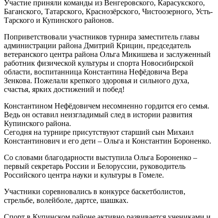
Участие приняли команды из Венгеровского, Карасукского,
Баганского, Татарского, Краснозёрского, Чистоозерного, Усть-
Тарского и Купинского районов.
Поприветствовали участников турнира заместитель главы
администрации района Дмитрий Крицин, председатель
ветеранского центра района Ольга Микишева и заслуженный
работник физической культуры и спорта Новосибирской
области, воспитанница Константина Нефёдовича Вера
Зенкова. Пожелали крепкого здоровья и сильного духа,
счастья, ярких достижений и побед!
Константином Нефёдовичем несомненно гордится его семья.
Ведь он оставил неизгладимый след в истории развития
Купинского района.
Сегодня на турнире присутствуют старший сын Михаил
Константинович и его дети – Ольга и Константин Бороненко.
Со словами благодарности выступила Ольга Бороненко –
первый секретарь России и Белоруссии, руководитель
Российского центра науки и культуры в Гомеле.
Участники соревновались в конкурсе баскетболистов,
стрельбе, волейболе, дартсе, шашках.
Спорт в Купинском районе активно развивается учениками и