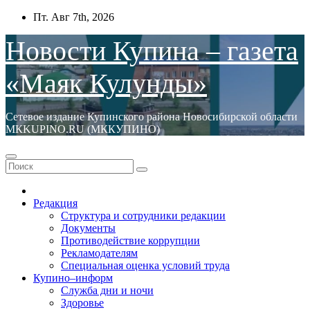
Перейти
Пт. Авг 7th, 2026
к
содержимому
Новости Купина – газета
«Маяк Кулунды»
Сетевое издание Купинского района Новосибирской области
МКKUPINO.RU (МККУПИНО)
Редакция
Структура и сотрудники редакции
Документы
Противодействие коррупции
Рекламодателям
Специальная оценка условий труда
Купино–информ
Служба дни и ночи
Здоровье