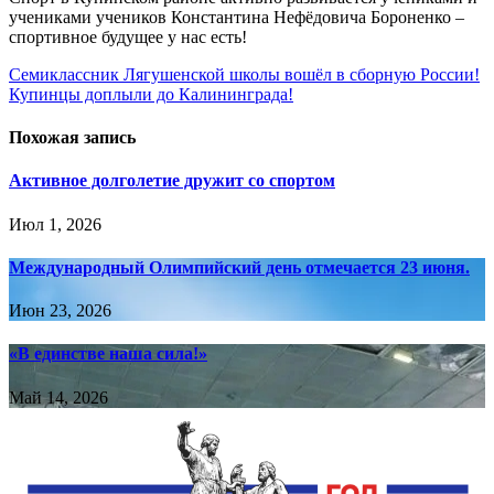
учениками учеников Константина Нефёдовича Бороненко –
спортивное будущее у нас есть!
Навигация
Семиклассник Лягушенской школы вошёл в сборную России!
Купинцы доплыли до Калининграда!
по
записям
Похожая запись
Активное долголетие дружит со спортом
Июл 1, 2026
Международный Олимпийский день отмечается 23 июня.
Июн 23, 2026
«В единстве наша сила!»
Май 14, 2026