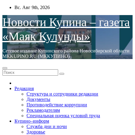
Перейти
Вс. Авг 9th, 2026
к
содержимому
Новости Купина – газета
«Маяк Кулунды»
Сетевое издание Купинского района Новосибирской области
МКKUPINO.RU (МККУПИНО)
Редакция
Структура и сотрудники редакции
Документы
Противодействие коррупции
Рекламодателям
Специальная оценка условий труда
Купино–информ
Служба дни и ночи
Здоровье