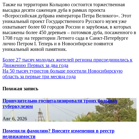
Также на территории Кольцово состоится торжественная
высадка десяти саженцев дуба в рамках проекта
«Всероссийская дубрава императора Петра Великого». Этот
уникальный проект Государственного Русского музея уже
охватывает более 60 городов России и зарубежья, в которых
высажены более 450 деревьев – потомков дуба, посаженного в
1708 году на территории Летнего сада в Санкт-Петербурге
лично Петром I. Теперь и в Новосибирске появится
уникальный живой памятник.
Навигация
Более 27 тысяч молодых жителей региона присоединились к
Движению Первых за два года
по
На 50 тысяч туристов больше посетили Новосибирскую
записям
область за первые три месяца года
Похожая запись
Принудительно госпитализировали троих больных
туберкулезом
Авг 6, 2026
Поменяли фамилию? Внесите изменения в реестр
недвижимости