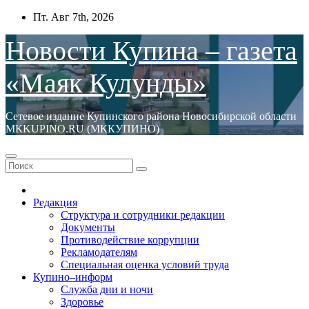
Перейти
Пт. Авг 7th, 2026
к
содержимому
Новости Купина – газета
«Маяк Кулунды»
Сетевое издание Купинского района Новосибирской области
МКKUPINO.RU (МККУПИНО)
Редакция
Структура и сотрудники редакции
Документы
Противодействие коррупции
Рекламодателям
Специальная оценка условий труда
Купино–информ
Служба дни и ночи
Здоровье