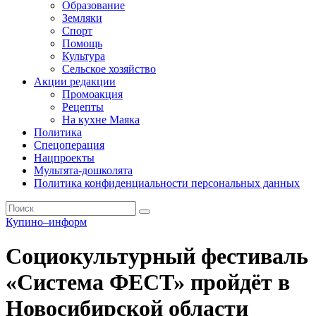
Образование
Земляки
Спорт
Помощь
Культура
Сельское хозяйство
Акции редакции
Промоакция
Рецепты
На кухне Маяка
Политика
Спецоперация
Нацпроекты
Мультята-дошколята
Политика конфиденциальности персональных данных
Купино–информ
Социокультурный фестиваль
«Система ФЕСТ» пройдёт в
Новосибирской области