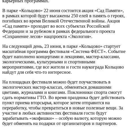
карьерных программах.
В парке «Кольцово» 22 июня состоится акция «Сад Памяти»,
в рамках которой будут высажены 250 елей в память о героях,
погибших во время Великой Отечественной войны. Акция
«Сад памяти» проходит во всех субъектах Российской
Федерации и за рубежом в рамках федерального проекта
«Сохранение лесов» нацпроекта «Экология».
На следующий день, 23 июня, в парке «Кольцово» стартует
масштабная программа фестиваля «Система ФЕСТ». Событие
будет наполнено концертами и лекциями, мастер-классами,
экологическими, культурными и спортивными
мероприятиями, где все жители и гости наукограда Кольцово
найдут для себя что-то интересное.
На площадках фестиваля можно будет поучаствовать в
экологических мастер-классах, обменяться домашними
цветами, журналами и книгами. Поклонники спорта смогут
сдать нормативы ГТО. Во время праздника будет действовать
пункт приема вторсырья, которое затем отправится на
переработку, чтобы превратиться в новые полезные вещи. За
участие в любых активностях фестиваля гости будут
зарабатывать «экофишки» – особую валюту, которую можно
будет обменять на подарки от организаторов и партнеров.