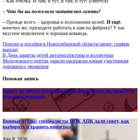
– Как пчёлка. И там, и тут, и там, и тут! (смеётся)
– Что бы вы пожелали читателям газеты?
–
Прежде всего – здоровья и исполнения целей.
И ещё
,
конечно же, приходите работать к нам на фабрику! У нас
вкусное мороженое и хорошая команда.
Навигация
Пенсии и пособия в Новосибирской области июне: график
выплат
по
В День защиты детей автоинспекторы и волонтеры
записям
Молодежного центра дарили раскраски юным участникам
дорожного движения
Похожая запись
Запрет на оформление сим-карт: инструкция по защите от
злоумышленников
Авг 9, 2026
Винные ягоды: специалисты ЦОК АПК дали совет, как
выбирать и хранить виноград
Авг 8, 2026