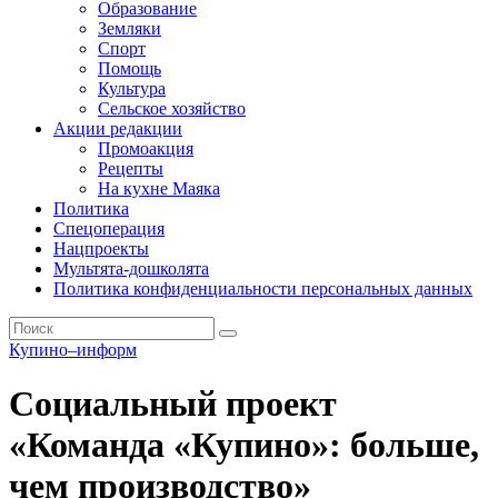
Образование
Земляки
Спорт
Помощь
Культура
Сельское хозяйство
Акции редакции
Промоакция
Рецепты
На кухне Маяка
Политика
Спецоперация
Нацпроекты
Мультята-дошколята
Политика конфиденциальности персональных данных
Купино–информ
Социальный проект
«Команда «Купино»: больше,
чем производство»