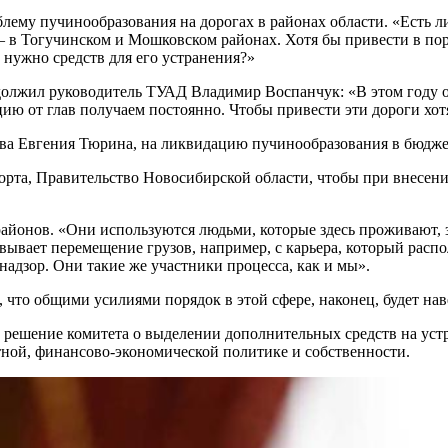
лему пучинообразования на дорогах в районах области. «Есть ли
 – в Тогучинском и Мошковском районах. Хотя бы привести в по
 нужно средств для его устранения?»
олжил руководитель ТУАД Владимир Воспанчук: «В этом году ос
ю от глав получаем постоянно. Чтобы привести эти дороги хотя
тва Евгения Тюрина, на ликвидацию пучинообразования в бюдже
порта, Правительство Новосибирской области, чтобы при внесе
 районов. «Они используются людьми, которые здесь проживают,
вывает перемещение грузов, например, с карьера, который распо
адзор. Они такие же участники процесса, как и мы».
 что общими усилиями порядок в этой сфере, наконец, будет нав
ешение комитета о выделении дополнительных средств на устра
ной, финансово-экономической политике и собственности.