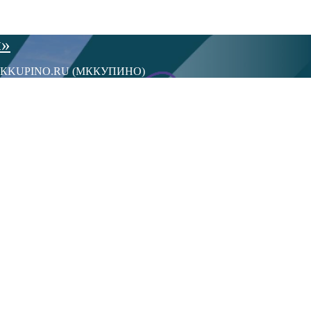
ы»
сти МКKUPINO.RU (МККУПИНО)