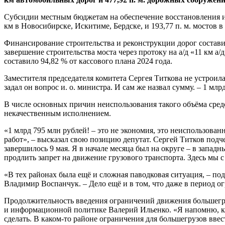
Субсидии местным бюджетам на обеспечение восстановления и р
км в Новосибирске, Искитиме, Бердске, и 193,77 п. м. мостов в
Финансирование строительства и реконструкции дорог составил
завершение строительства моста через протоку на а/д «11 км 
составило 94,82 % от кассового плана 2024 года.
Заместителя председателя комитета Сергея Титкова не устроил
задал он вопрос и. о. министра. И сам же назвал сумму. – 1 млр
В числе основных причин неиспользования такого объёма средс
некачественным исполнением.
«1 млрд 795 млн рублей! – это не экономия, это неиспользованн
работ», – высказал свою позицию депутат. Сергей Титков под
завершилось 9 мая. Я в начале месяца был на округе – в запад
продлить запрет на движение грузового транспорта. Здесь мы 
«В тех районах была ещё и сложная паводковая ситуация, – 
Владимир Воспанчук. – Дело ещё и в том, что даже в период 
Продолжительность введения ограничений движения большегру
и информационной политике Валерий Ильенко. «Я напомню, как
сделать. В каком-то районе ограничения для большегрузов ввест