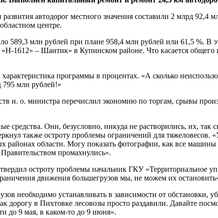
азвития автодорог местного значения составили 2 млрд 92,4 млн
 областном центре.
о 589,3 млн рублей при плане 958,4 млн рублей или 61,5 %. В 
а/д «Н-1612» – Шаитик» в Купинском районе. Что касается общег
а характеристика программы в процентах. «А сколько неиспользо
д 795 млн рублей!»
тв и. о. министра перечислил экономию по торгам, срывы произв
ые средства. Они, безусловно, никуда не растворились, их, так с
черкнул также остроту проблемы ограничений для тяжеловесов. 
ных районах области. Могу показать фотографии, как все машины
с Правительством промахнулись».
подтвердил остроту проблемы начальник ГКУ «Территориальное 
ограничения движения большегрузов мы, не можем их остановить
зов необходимо устанавливать в зависимости от обстановки, у
 дорогу в Пихтовке лесовозы просто раздавили. Давайте посмот
и до 9 мая, в каком-то до 9 июня».