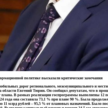
ормационной политике высказали критические замечания
бильных дорог регионального, межмуниципального и местног
тва области Евгений Тюрин. Он сообщил депутатам, что в п
т плана. В
рамках реализации госпрограммы выполнены 12 пок
2024 года она составила 73,1 % при плане 90 %. Была продол
о 11 млрд рублей – 95,5 % от плановых назначений. Было пос
й. Выполнен капитальный ремонт и ремонт 24,5 км автодорог 