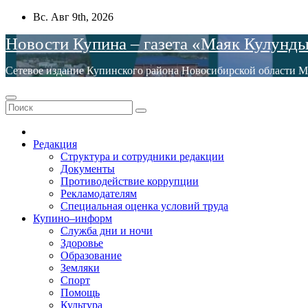
Перейти
Вс. Авг 9th, 2026
к
Новости Купина – газета «Маяк Кулунд
содержимому
Сетевое издание Купинского района Новосибирской обла
Редакция
Структура и сотрудники редакции
Документы
Противодействие коррупции
Рекламодателям
Специальная оценка условий труда
Купино–информ
Служба дни и ночи
Здоровье
Образование
Земляки
Спорт
Помощь
Культура