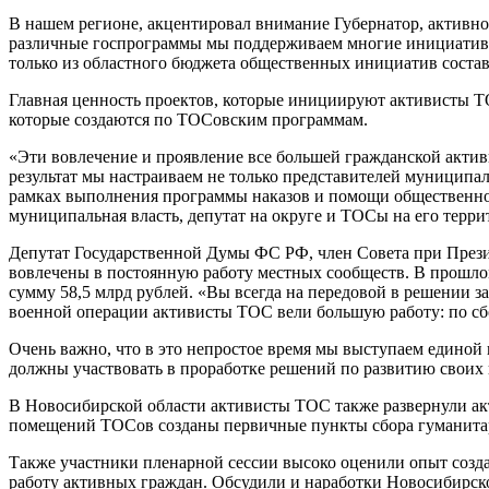
В нашем регионе, акцентировал внимание Губернатор, активно
различные госпрограммы мы поддерживаем многие инициативы
только из областного бюджета общественных инициатив соста
Главная ценность проектов, которые инициируют активисты ТО
которые создаются по ТОСовским программам.
«Эти вовлечение и проявление все большей гражданской акти
результат мы настраиваем не только представителей муниципал
рамках выполнения программы наказов и помощи общественному
муниципальная власть, депутат на округе и ТОСы на его терри
Депутат Государственной Думы ФС РФ, член Совета при Прези
вовлечены в постоянную работу местных сообществ. В прошло
сумму 58,5 млрд рублей. «Вы всегда на передовой в решении за
военной операции активисты ТОС вели большую работу: по сб
Очень важно, что в это непростое время мы выступаем едино
должны участвовать в проработке решений по развитию своих г
В Новосибирской области активисты ТОС также развернули ак
помещений ТОСов созданы первичные пункты сбора гуманит
Также участники пленарной сессии высоко оценили опыт созда
работу активных граждан. Обсудили и наработки Новосибирско