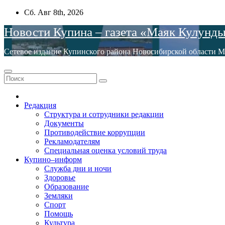
Перейти
Сб. Авг 8th, 2026
к
Новости Купина – газета «Маяк Кулунд
содержимому
Сетевое издание Купинского района Новосибирской обла
Редакция
Структура и сотрудники редакции
Документы
Противодействие коррупции
Рекламодателям
Специальная оценка условий труда
Купино–информ
Служба дни и ночи
Здоровье
Образование
Земляки
Спорт
Помощь
Культура