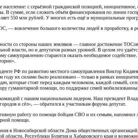
е население: с серьёзной гражданской позицией, инициативное, 
. В сумме, если сложить объём финансирования по линии гос
вляет 550 млн рублей. У многих есть ещё и муниципальные про
С, — вовлечение большого количества людей в проработку, в р
вности со стороны наших земляков — главное достижение ТОСо
ьной власти, но и депутатов разных уровней. В целом это удаё
 самоуправлению стараются оказать необходимое содействие. Б
тории».
денте РФ по развитию местного самоуправления Виктор Кидяев 
м году их силами было реализовано – только в рамках инициат
дач, которые стоят перед каждым человеком, каждой семьёй, сел
ору гуманитарной помощи, по поддержке семей мобилизованных
й командой с нашим национальным лидером. Наш президент Вла
ородов и сёл», — обратился к участникам форума депутат.
тивную работу по помощи бойцам СВО и их семьям, напомнил Ан
арной помощи.
ния в Новосибирской области Дома общественных организаций, 
й области, Республики Бурятия и Хабаровского края и возможн