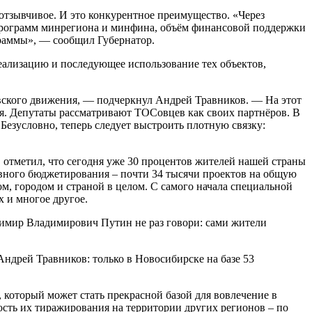
отзывчивое. И это конкурентное преимущество. «Через
программ минрегиона и минфина, объём финансовой поддержки
граммы», — сообщил Губернатор.
еализацию и последующее использование тех объектов,
вского движения, — подчеркнул Андрей Травников. — На этот
тся. Депутаты рассматривают ТОСовцев как своих партнёров. В
езусловно, теперь следует выстроить плотную связку:
отметил, что сегодня уже 30 процентов жителей нашей страны
ивного бюджетирования – почти 34 тысячи проектов на общую
ом, городом и страной в целом. С самого начала специальной
 и многое другое.
димир Владимирович Путин не раз говори: сами жители
дрей Травников: только в Новосибирске на базе 53
который может стать прекрасной базой для вовлечение в
ость их тиражирования на территории других регионов – по