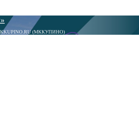
ы»
сти МКKUPINO.RU (МККУПИНО)