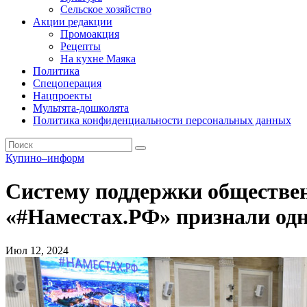
Сельское хозяйство
Акции редакции
Промоакция
Рецепты
На кухне Маяка
Политика
Спецоперация
Нацпроекты
Мультята-дошколята
Политика конфиденциальности персональных данных
Купино–информ
Систему поддержки обществе
«#Наместах.РФ» признали одн
Июл 12, 2024