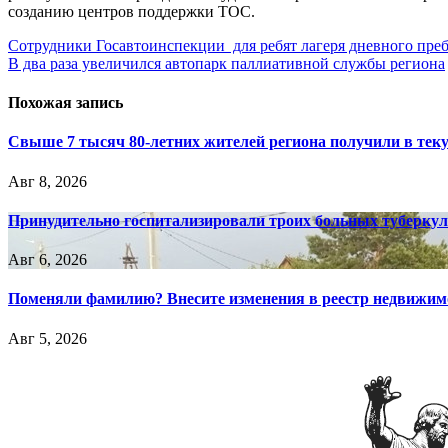
созданию центров поддержки ТОС.
Навигация
Сотрудники Госавтоинспекции для ребят лагеря дневного пр
В два раза увеличился автопарк паллиативной службы региона
по
записям
Похожая запись
Свыше 7 тысяч 80-летних жителей региона получили в тек
Авг 8, 2026
Принудительно госпитализировали троих больных туберкул
Авг 6, 2026
Поменяли фамилию? Внесите изменения в реестр недвижим
Авг 5, 2026