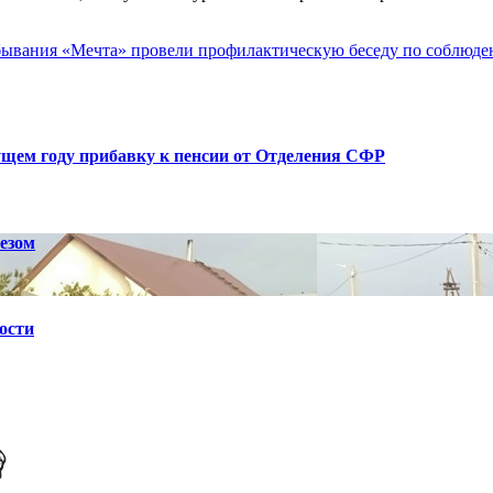
ебывания «Мечта» провели профилактическую беседу по соблю
ущем году прибавку к пенсии от Отделения СФР
езом
ости