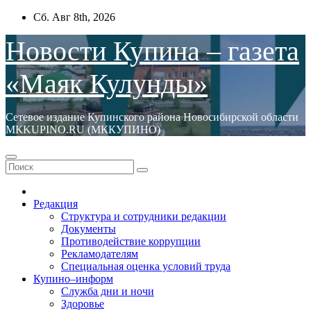
Перейти
Сб. Авг 8th, 2026
к
содержимому
Новости Купина – газета
«Маяк Кулунды»
Сетевое издание Купинского района Новосибирской области
МКKUPINO.RU (МККУПИНО)
Редакция
Структура и сотрудники редакции
Документы
Противодействие коррупции
Рекламодателям
Специальная оценка условий труда
Купино–информ
Служба дни и ночи
Здоровье