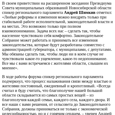
В своем приветствии на расширенном заседании Президиума
Совета муниципальных образований Новосибирской области
спикер регионального парламента
Андрей
Шимкив
отметил:
«Любые реформы и изменения можно внедрять только при
стабильной работе исполнительной, законодательной власти и
на местах. Это возможно только при полном
взаимопонимании. Задача всех нас – сделать так, чтобы
население чувствовало себя комфортно. Законодательное
Собрание может работать и принимать все изменения
законодательства, которые будут разработаны совместно с
администрацией губернатора, с муниципалами, с депутатами.
Мы обязаны сделать так, чтобы люди ни в коем случае не
чувствовали какое-то ущемление, какое-то недопонимание.
Все мы с вами встречаемся с жителями области, слышим их
мнение».
В ходе работы форума спикер регионального парламента
подчеркнул, что процесс налаживания связи между властью и
жителями постоянный, ежедневный и кропотливый. «Всегда
считал и буду считать, что благополучие нашей большой
области складывается из самых простых вещей – из
благополучия каждой семьи, каждого села, каждого двора. И
все наши с вами решения, от сельсовета до Законодательного
Собрания, должны приниматься не только с экономической
целесообразностью, но и с горячим сердцем, – уверен Андрей