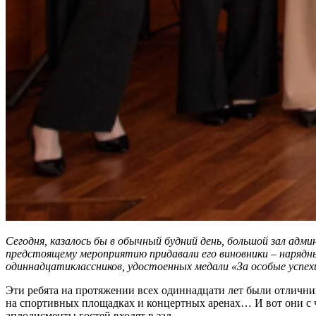
Сегодня, казалось бы в обычный будний день, большой зал а
предстоящему мероприятию придавали его виновники – нарядны
одиннадцатиклассников, удостоенных медали «За особые успехи
Эти ребята на протяжении всех одиннадцати лет были отлични
на спортивных площадках и концертных аренах… И вот они с
аплодисменты гостей входят в зал.