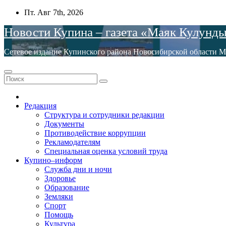
Перейти
Пт. Авг 7th, 2026
к
Новости Купина – газета «Маяк Кулунд
содержимому
Сетевое издание Купинского района Новосибирской обла
Редакция
Структура и сотрудники редакции
Документы
Противодействие коррупции
Рекламодателям
Специальная оценка условий труда
Купино–информ
Служба дни и ночи
Здоровье
Образование
Земляки
Спорт
Помощь
Культура