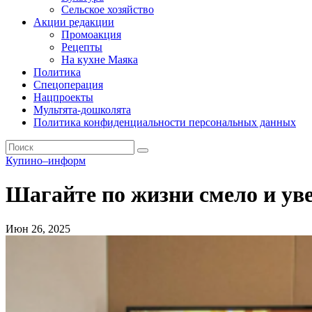
Сельское хозяйство
Акции редакции
Промоакция
Рецепты
На кухне Маяка
Политика
Спецоперация
Нацпроекты
Мультята-дошколята
Политика конфиденциальности персональных данных
Купино–информ
Шагайте по жизни смело и ув
Июн 26, 2025