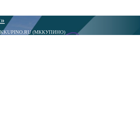
ы»
сти МКKUPINO.RU (МККУПИНО)