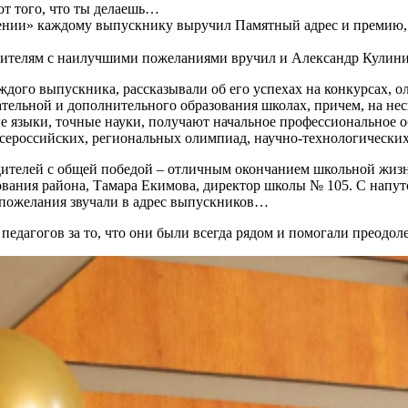
 от того, что ты делаешь…
ении» каждому выпускнику выручил Памятный адрес и премию, а
дителям с наилучшими пожеланиями вручил и Александр Кулини
ждого выпускника, рассказывали об его успехах на конкурсах, 
ательной и дополнительного образования школах, причем, на не
 языки, точные науки, получают начальное профессиональное о
сероссийских, региональных олимпиад, научно-технологических 
одителей с общей победой – отличным окончанием школьной жизн
ования района, Тамара Екимова, директор школы № 105. С напу
 пожелания звучали в адрес выпускников…
едагогов за то, что они были всегда рядом и помогали преодол