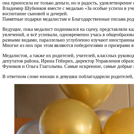
она приносила не только деньги, но и радость, удовлетворение
Владимир Шубников вместе с медалью «За особые успехи в уч
воспитание сыновей и дочерей.
Памятные подарки медалистам и Благодарственные письма ро
Ведущие, пока медалист поднимался на сцену, представляли ка
увлечений, и всё успевали, одновременно учась в общеобразов
разными видами, параллельно углубленно изучают иностранные
Многие из них при этом являются победителями и призерами в
Медалистов, а также их родителей, учителей, классных руков
депутатов района, Ирина Гейнрих, директор Управления образ
Фуников и Ольга Глагольева. Самые искренние, самые добрые
В ответном слове юноши и девушки поблагодарили родителей, п