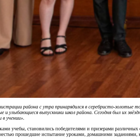
дминистрации района с утра принарядился в серебристо-золоты
е и улыбающиеся выпускники школ района. Сегодня был их звёзд
 в учении».
ками учебы, становились победителями и призерами различных 
 честью прошедшие испытание уроками, домашними заданиями, 