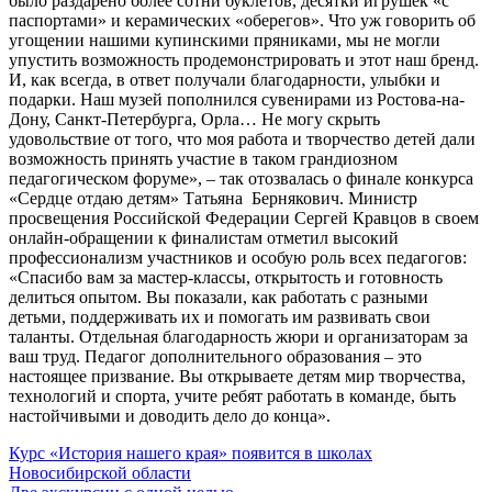
было раздарено более сотни буклетов, десятки игрушек «с
паспортами» и керамических «оберегов». Что уж говорить об
угощении нашими купинскими пряниками, мы не могли
упустить возможность продемонстрировать и этот наш бренд.
И, как всегда, в ответ получали благодарности, улыбки и
подарки. Наш музей пополнился сувенирами из Ростова-на-
Дону, Санкт-Петербурга, Орла… Не могу скрыть
удовольствие от того, что моя работа и творчество детей дали
возможность принять участие в таком грандиозном
педагогическом форуме», – так отозвалась о финале конкурса
«Сердце отдаю детям» Татьяна Бернякович. Министр
просвещения Российской Федерации Сергей Кравцов в своем
онлайн-обращении к финалистам отметил высокий
профессионализм участников и особую роль всех педагогов:
«Спасибо вам за мастер-классы, открытость и готовность
делиться опытом. Вы показали, как работать с разными
детьми, поддерживать их и помогать им развивать свои
таланты. Отдельная благодарность жюри и организаторам за
ваш труд. Педагог дополнительного образования – это
настоящее призвание. Вы открываете детям мир творчества,
технологий и спорта, учите ребят работать в команде, быть
настойчивыми и доводить дело до конца».
Навигация
Курс «История нашего края» появится в школах
Новосибирской области
по