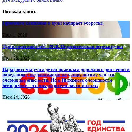
Две экскурсии с одной целью
записям
Похожая запись
Приёмная кампания в вузы набирает обороты!
Июл 1, 2026
Туристический слёт –2026. Педагогическая перезагрузка
Июн 26, 2026
Парадокс: мы учим детей правилам дорожного движения и
поведению с незнакомцами на улице, потому что это
очевидные опасности. Но в Интернете очевидности
невидимые – и о них родители часто молчат.
Июн 24, 2026