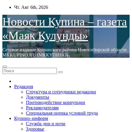
Перейти
Чт. Авг 6th, 2026
к
содержимому
Новости Купина – газета
«Маяк Кулунды»
Сетевое издание Купинского района Новосибирской области
МКKUPINO.RU (МККУПИНО)
Редакция
Структура и сотрудники редакции
Документы
Противодействие коррупции
Рекламодателям
Специальная оценка условий труда
Купино–информ
Служба дни и ночи
Здоровье