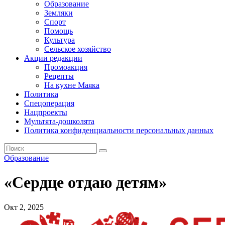
Образование
Земляки
Спорт
Помощь
Культура
Сельское хозяйство
Акции редакции
Промоакция
Рецепты
На кухне Маяка
Политика
Спецоперация
Нацпроекты
Мультята-дошколята
Политика конфиденциальности персональных данных
Образование
«Сердце отдаю детям»
Окт 2, 2025