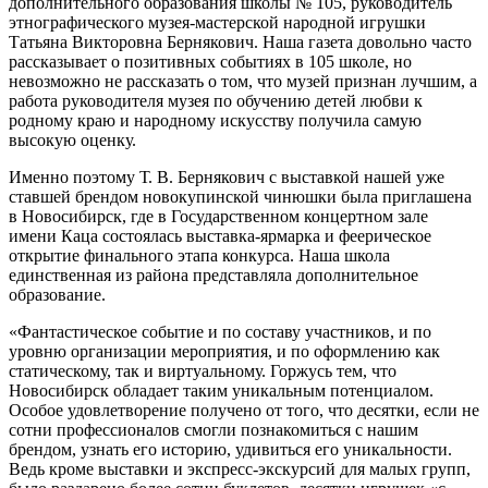
дополнительного образования школы № 105, руководитель
этнографического музея-мастерской народной игрушки
Татьяна Викторовна Бернякович. Наша газета довольно часто
рассказывает о позитивных событиях в 105 школе, но
невозможно не рассказать о том, что музей признан лучшим, а
работа руководителя музея по обучению детей любви к
родному краю и народному искусству получила самую
высокую оценку.
Именно поэтому Т. В. Бернякович с выставкой нашей уже
ставшей брендом новокупинской чинюшки была приглашена
в Новосибирск, где в Государственном концертном зале
имени Каца состоялась выставка-ярмарка и феерическое
открытие финального этапа конкурса. Наша школа
единственная из района представляла дополнительное
образование.
«Фантастическое событие и по составу участников, и по
уровню организации мероприятия, и по оформлению как
статическому, так и виртуальному. Горжусь тем, что
Новосибирск обладает таким уникальным потенциалом.
Особое удовлетворение получено от того, что десятки, если не
сотни профессионалов смогли познакомиться с нашим
брендом, узнать его историю, удивиться его уникальности.
Ведь кроме выставки и экспресс-экскурсий для малых групп,