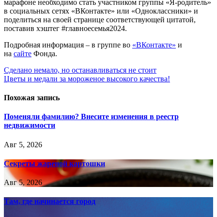
марафоне необходимо стать участником группы «Я-родитель»
в социальных сетях «ВКонтакте» или «Одноклассники» и
поделиться на своей странице соответствующей цитатой,
поставив хэштег #главноесемья2024.
Подробная информация – в группе во
«ВКонтакте»
и
на
сайте
Фонда.
Навигация
Сделано немало, но останавливаться не стоит
Цветы и медали за мороженое высокого качества!
по
записям
Похожая запись
Поменяли фамилию? Внесите изменения в реестр
недвижимости
Авг 5, 2026
Секреты жареной картошки
Авг 5, 2026
Там, где начинается город