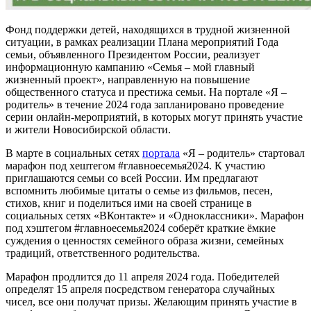
Фонд поддержки детей, находящихся в трудной жизненной
ситуации, в рамках реализации Плана мероприятий Года
семьи, объявленного Президентом России, реализует
информационную кампанию «Семья – мой главный
жизненный проект», направленную на повышение
общественного статуса и престижа семьи. На портале «Я –
родитель» в течение 2024 года запланировано проведение
серии онлайн-мероприятий, в которых могут принять участие
и жители Новосибирской области.
В марте в социальных сетях
портала
«Я – родитель» стартовал
марафон под хештегом #главноесемья2024. К участию
приглашаются семьи со всей России. Им предлагают
вспомнить любимые цитаты о семье из фильмов, песен,
стихов, книг и поделиться ими на своей странице в
социальных сетях «ВКонтакте» и «Одноклассники». Марафон
под хэштегом #главноесемья2024 соберёт краткие ёмкие
суждения о ценностях семейного образа жизни, семейных
традиций, ответственного родительства.
Марафон продлится до 11 апреля 2024 года. Победителей
определят 15 апреля посредством генератора случайных
чисел, все они получат призы. Желающим принять участие в