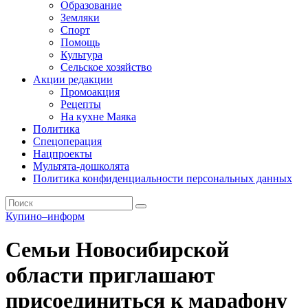
Образование
Земляки
Спорт
Помощь
Культура
Сельское хозяйство
Акции редакции
Промоакция
Рецепты
На кухне Маяка
Политика
Спецоперация
Нацпроекты
Мультята-дошколята
Политика конфиденциальности персональных данных
Купино–информ
Семьи Новосибирской
области приглашают
присоединиться к марафону