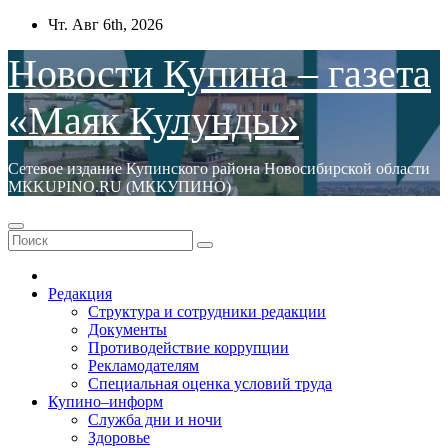
Перейти
Чт. Авг 6th, 2026
к
содержимому
Новости Купина – газета
«Маяк Кулунды»
Сетевое издание Купинского района Новосибирской области
МКKUPINO.RU (МККУПИНО)
Редакция
Структура и сотрудники редакции
Документы
Противодействие коррупции
Рекламодателям
Специальная оценка условий труда
Купино–информ
Служба дни и ночи
Здоровье