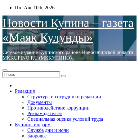
Перейти
Пн. Авг 10th, 2026
к
содержимому
Новости Купина – газета
«Маяк Кулунды»
Сетевое издание Купинского района Новосибирской области
МКKUPINO.RU (МККУПИНО)
Редакция
Структура и сотрудники редакции
Документы
Противодействие коррупции
Рекламодателям
Специальная оценка условий труда
Купино–информ
Служба дни и ночи
Здоровье