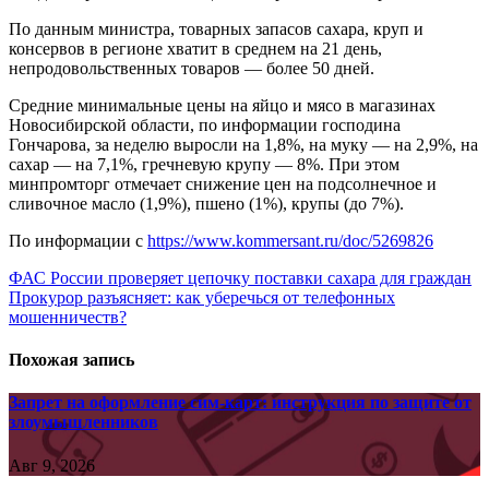
По данным министра, товарных запасов сахара, круп и
консервов в регионе хватит в среднем на 21 день,
непродовольственных товаров — более 50 дней.
Средние минимальные цены на яйцо и мясо в магазинах
Новосибирской области, по информации господина
Гончарова, за неделю выросли на 1,8%, на муку — на 2,9%, на
сахар — на 7,1%, гречневую крупу — 8%. При этом
минпромторг отмечает снижение цен на подсолнечное и
сливочное масло (1,9%), пшено (1%), крупы (до 7%).
По информации с
https://www.kommersant.ru/doc/5269826
Навигация
ФАС России проверяет цепочку поставки сахара для граждан
Прокурор разъясняет: как уберечься от телефонных
по
мошенничеств?
записям
Похожая запись
Запрет на оформление сим-карт: инструкция по защите от
злоумышленников
Авг 9, 2026