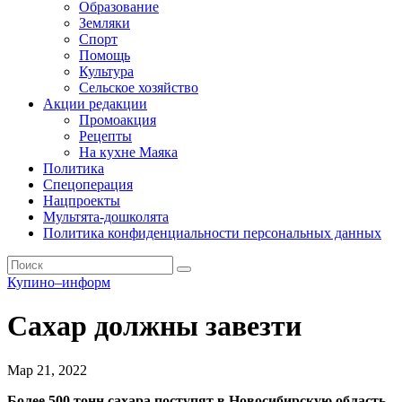
Образование
Земляки
Спорт
Помощь
Культура
Сельское хозяйство
Акции редакции
Промоакция
Рецепты
На кухне Маяка
Политика
Спецоперация
Нацпроекты
Мультята-дошколята
Политика конфиденциальности персональных данных
Купино–информ
Сахар должны завезти
Мар 21, 2022
Более 500 тонн сахара поступят в Новосибирскую область