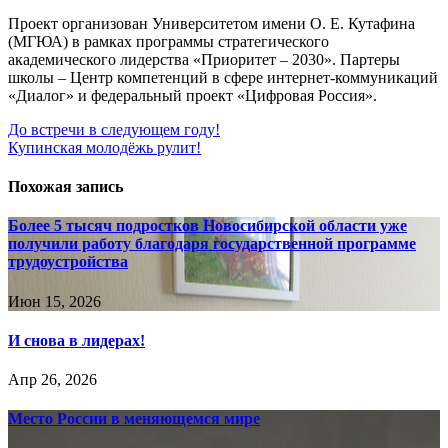
Проект организован Университетом имени О. Е. Кутафина
(МГЮА) в рамках программы стратегического
академического лидерства «Приоритет – 2030». Партеры
школы – Центр компетенций в сфере интернет-коммуникаций
«Диалог» и федеральный проект «Цифровая Россия».
Навигация
До встречи в следующем году!
Купинская молодёжь рулит!
по
записям
Похожая запись
Более 5 тысяч подростков Новосибирской области уже
получили работу благодаря государственной программе
трудоустройства
Июн 15, 2026
И снова в лидерах!
Апр 26, 2026
Место России в меняющемся мире