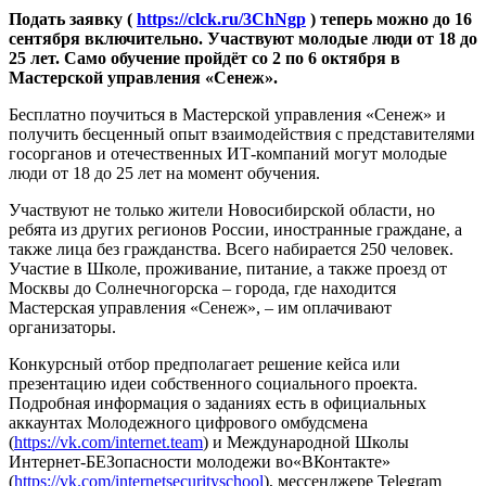
Подать заявку (
https://clck.ru/3ChNgp
) теперь можно до 16
сентября включительно. Участвуют молодые люди от 18 до
25 лет. Само обучение пройдёт со 2 по 6 октября в
Мастерской управления «Сенеж».
Бесплатно поучиться в Мастерской управления «Сенеж» и
получить бесценный опыт взаимодействия с представителями
госорганов и отечественных ИТ-компаний могут молодые
люди от 18 до 25 лет на момент обучения.
Участвуют не только жители Новосибирской области, но
ребята из других регионов России, иностранные граждане, а
также лица без гражданства. Всего набирается 250 человек.
Участие в Школе, проживание, питание, а также проезд от
Москвы до Солнечногорска – города, где находится
Мастерская управления «Сенеж», – им оплачивают
организаторы.
Конкурсный отбор предполагает решение кейса или
презентацию идеи собственного социального проекта.
Подробная информация о заданиях есть в официальных
аккаунтах Молодежного цифрового омбудсмена
(
https://vk.com/internet.team
) и Международной Школы
Интернет-БЕЗопасности молодежи во«ВКонтакте»
(
https://vk.com/internetsecurityschool
), мессенджере Telegram