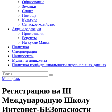
Образование
Земляки
Спорт
Помощь
Культура
Сельское хозяйство
Акции редакции
Промоакция
Рецепты
На кухне Маяка
Политика
Спецоперация
Нацпроекты
Мультята-дошколята
Политика конфиденциальности персональных данных
Молодёжь
Регистрацию на III
Международную Школу
Интернет-БЕЗопасности