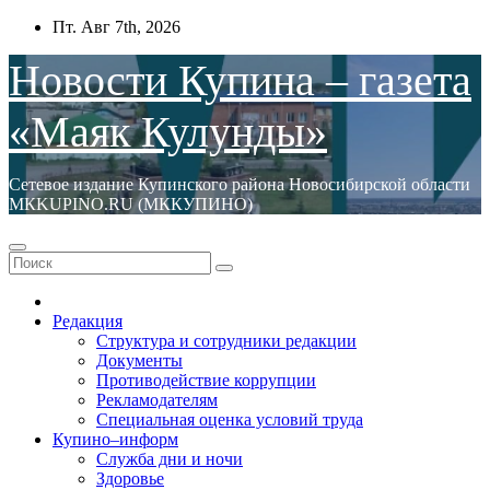
Перейти
Пт. Авг 7th, 2026
к
содержимому
Новости Купина – газета
«Маяк Кулунды»
Сетевое издание Купинского района Новосибирской области
МКKUPINO.RU (МККУПИНО)
Редакция
Структура и сотрудники редакции
Документы
Противодействие коррупции
Рекламодателям
Специальная оценка условий труда
Купино–информ
Служба дни и ночи
Здоровье