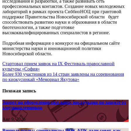
исследования и разработки, а также развивать сеть
профессиональных контактов. Создание новых молодежных
лабораторий в рамках проекта СиббиоНОЦ при грантовой
поддержке Правительства Новосибирской области будет
способствовать развитию науки и образования в области
биотехнологии, а также подготовке
высококвалифицированных специалистов в регионе.
Подробная информация о конкурсе на официальном сайте
министерства науки и инновационной политики
Новосибирской области.
Навигация
Стартовал прием заявок на IX Фестиваль православной
культуры «София»
по
Более 930 участников из 14 стран заявлены на соревнования
записям
по киокусинкай «Мемориал Якутова»
Похожая запись
Запрет на оформление сим-карт: инструкция по защите от
злоумышленников
Авг 9, 2026
Винные ягоды: специалисты ЦОК АПК дали совет, как