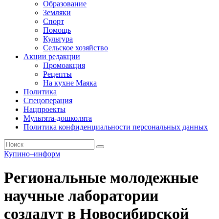
Образование
Земляки
Спорт
Помощь
Культура
Сельское хозяйство
Акции редакции
Промоакция
Рецепты
На кухне Маяка
Политика
Спецоперация
Нацпроекты
Мультята-дошколята
Политика конфиденциальности персональных данных
Купино–информ
Региональные молодежные
научные лаборатории
создадут в Новосибирской