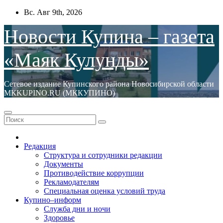
Перейти
Вс. Авг 9th, 2026
к
содержимому
Новости Купина – газета
«Маяк Кулунды»
Сетевое издание Купинского района Новосибирской области
МКKUPINO.RU (МККУПИНО)
Редакция
Структура и сотрудники редакции
Документы
Противодействие коррупции
Рекламодателям
Специальная оценка условий труда
Купино–информ
Служба дни и ночи
Здоровье