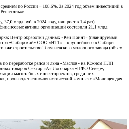
реднем по России – 108,6%. За 2024 год объем инвестиций в
 Решетников.
7,0 млрд руб. в 2024 году, или рост в 1,4 раз),
 нефинансовые активы организаций составили 21,1 млрд.
арка: Центр обработки данных «Кей Поинт» (планируемый
о центра «Сибирский» ООО «НТТ» – крупнейшего в Сибири
 также строительство Толмачевского молочного завода (объем
да по переработке рапса и льна «Маслов» на Южном ПЛП,
венных товаров Сектор «А» Логопарка «ПФО Север»,
лизации масштабных инвестпроектов, среди них –
рк», производственно-логистический комплекс «Мочище» для