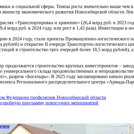
ики и социальной сферы. Темпы роста значительно выше чем в с
ил министр экономического развития Новосибирской области Лев
лях «Транспортировка и хранение» (26,4 млрд руб. в 2023 году, 3
9,4 млрд руб. в 2024 году, или рост в 1,43 раза). Инвестиции в
ию в 2024 году, стали проекты Промышленно-логистического п
лрд рублей) и открытие II очереди Транспортно-логистическог
иций в строительство трех очередей более 18,5 млрд рублей), а
оду продолжается строительство крупных инвестпроектов – заво
тво универсального склада продовольственных и непродовольст
т», разреза «Богатырь». В 2025 году запланировано начало реа
омплекса Регионального распределительного центра «Армада-Па
вом Федерации профсоюзов Новосибирской области
подробную программу новогодних мероприятий
езом