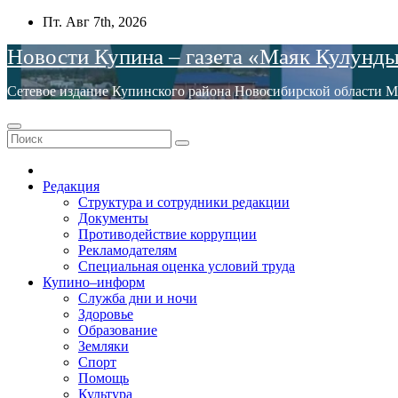
Перейти
Пт. Авг 7th, 2026
к
Новости Купина – газета «Маяк Кулунд
содержимому
Сетевое издание Купинского района Новосибирской обла
Редакция
Структура и сотрудники редакции
Документы
Противодействие коррупции
Рекламодателям
Специальная оценка условий труда
Купино–информ
Служба дни и ночи
Здоровье
Образование
Земляки
Спорт
Помощь
Культура