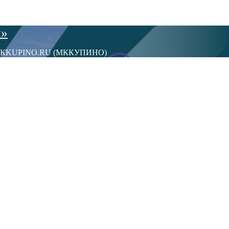
ы»
сти МКKUPINO.RU (МККУПИНО)