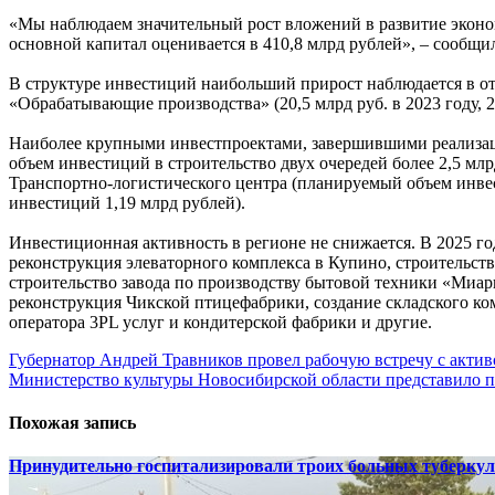
«Мы наблюдаем значительный рост вложений в развитие эконом
основной капитал оценивается в 410,8 млрд рублей», – сообщ
В структуре инвестиций наибольший прирост наблюдается в отрас
«Обрабатывающие производства» (20,5 млрд руб. в 2023 году, 2
Наиболее крупными инвестпроектами, завершившими реализац
объем инвестиций в строительство двух очередей более 2,5 м
Транспортно-логистического центра (планируемый объем инвест
инвестиций 1,19 млрд рублей).
Инвестиционная активность в регионе не снижается. В 2025 г
реконструкция элеваторного комплекса в Купино, строительс
строительство завода по производству бытовой техники «Миари
реконструкция Чикской птицефабрики, создание складского к
оператора 3PL услуг и кондитерской фабрики и другие.
Навигация
Губернатор Андрей Травников провел рабочую встречу с акти
Министерство культуры Новосибирской области представило 
по
записям
Похожая запись
Принудительно госпитализировали троих больных туберкул