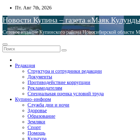
Перейти
Пт. Авг 7th, 2026
к
Новости Купина – газета «Маяк Кулунд
содержимому
Сетевое издание Купинского района Новосибирской обла
Редакция
Структура и сотрудники редакции
Документы
Противодействие коррупции
Рекламодателям
Специальная оценка условий труда
Купино–информ
Служба дни и ночи
Здоровье
Образование
Земляки
Спорт
Помощь
Культура