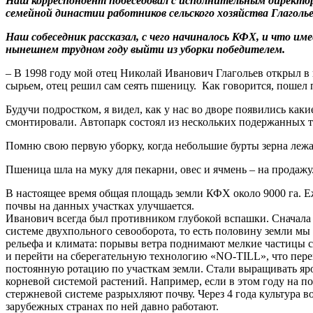
Наш корреспондент побеседовал с исполнительным директо
семейной династии работников сельского хозяйства Глагол
Наш собеседник рассказал, с чего начиналось КФХ, и что име
нынешнем трудном году выйти из уборки победителем.
– В 1998 году мой отец Николай Иванович Глагольев открыл в 
сырьем, отец решил сам сеять пшеницу. Как говорится, пошел 
Будучи подростком, я видел, как у нас во дворе появились как
смонтировали. Автопарк состоял из нескольких подержанных т
Помню свою первую уборку, когда небольшие бурты зерна лежал
Пшеница шла на муку для пекарни, овес и ячмень – на продажу
В настоящее время общая площадь земли КФХ около 9000 га. Еж
почвы на данных участках улучшается
Иванович всегда был противником глубокой вспашки. Сначала 
системе двухпольного севооборота, то есть половину земли мы 
рельефа и климата: порывы ветра поднимают мелкие частицы с
и перейти на сберегательную технологию «NO-TILL», что пере
постоянную ротацию по участкам земли. Стали выращивать яров
корневой системой растений. Например, если в этом году на п
стержневой системе разрыхляют почву. Через 4 года культура в
зарубежных странах по ней давно работают.