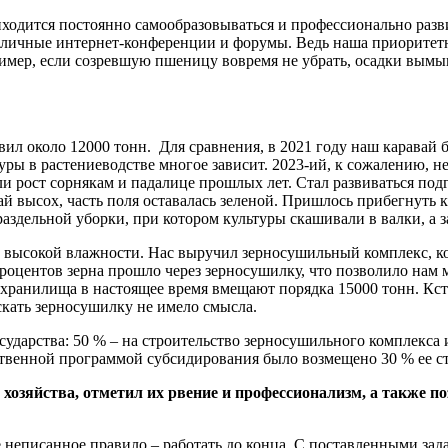
ходится постоянно самообразовываться и профессионально разв
азличные интернет-конференции и форумы. Ведь наша приоритет
имер, если созревшую пшеницу вовремя не убрать, осадки вымыв
ил около 12000 тонн. Для сравнения, в 2021 году наш каравай бы
ы в растениеводстве многое зависит. 2023-ий, к сожалению, не 
и рост сорнякам и падалице прошлых лет. Стал развиваться подг
ай высох, часть поля оставалась зеленой. Пришлось прибегнут
аздельной уборки, при котором культуры скашивали в валки, а 
о высокой влажности. Нас выручил зерносушильный комплекс, к
процентов зерна прошло через зерносушилку, что позволило нам
хранилища в настоящее время вмещают порядка 15000 тонн. Кста
кать зерносушилку не имело смысла.
сударства: 50 % – на строительство зерносушильного комплекса 
рственной программой субсидирования было возмещено 30 % ее с
зяйства, отметил их рвение и профессионализм, а также поз
ое неписанное правило – работать до конца. С поставленными зад