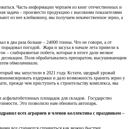
иваться. Часть информации черпаем из книг отечественных и
ная задача – произвести продукцию с высокими показателями
ают из нее клейковину, мы получаем некачественное зерно, а
л в два раза больше – 24000 тонны. Что не говори, а от
порадовал погодой. Жара и засуха в начале лета привели к
он – слаборазвитые побеги, которые в итоге дали мелкое
ь к десикации. Поля обрабатывались препаратом, высушивающим
затем обмолачивали.
оторый мы запустили в 2021 году. Кстати, щедрый урожай
 минимизировать издержки и дало возможность хранить зерно у
ти, прежде чем приступить к строительству комплекса, мы
и асфальтобетонных площадок для складов. Государство
тоимости. Это позволило нам обновить автопарк.
дравил всех аграриев и членов коллектива с праздником –
ачами все стараются справиться как можно быстрее.