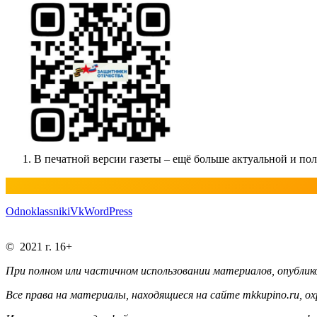
В печатной версии газеты – ещё больше актуальной и п
Odnoklassniki
Vk
WordPress
© 2021 г. 16+
При полном или частичном использовании материалов, опублико
Все права на материалы, находящиеся на сайте mkkupino.ru, о