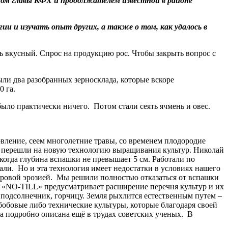
ом главы КФХ и продолжателем известной в районе
ии и изучать опыт других, а также о том, как удалось в
ь вкусный. Спрос на продукцию рос. Чтобы закрыть вопрос с
ыли два разобранных зерносклада, которые вскоре
0 га.
было практически ничего. Потом стали сеять ячмень и овес.
овление, сеем многолетние травы, со временем плодородие
нологию выращивания культур. Николай
огда глубина вспашки не превышает 5 см. Работали по
вали. Но и эта технология имеет недостатки в условиях нашего
етровой эрозией. Мы решили полностью отказаться от вспашки
. «NO-TILL» предусматривает расширение перечня культур и их
 подсолнечник, горчицу. Земля рыхлится естественным путем –
 бобовые либо технические культуры, которые благодаря своей
на подробно описана ещё в трудах советских ученых. В