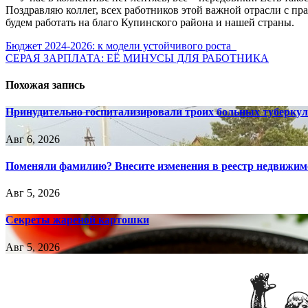
Поздравляю коллег, всех работников этой важной отрасли с пр
будем работать на благо Купинского района и нашей страны.
Навигация
Бюджет 2024-2026: к модели устойчивого роста
СЕРАЯ ЗАРПЛАТА: ЕЁ МИНУСЫ ДЛЯ РАБОТНИКА
по
записям
Похожая запись
Принудительно госпитализировали троих больных туберкул
Авг 6, 2026
Поменяли фамилию? Внесите изменения в реестр недвижим
Авг 5, 2026
Секреты жареной картошки
Авг 5, 2026