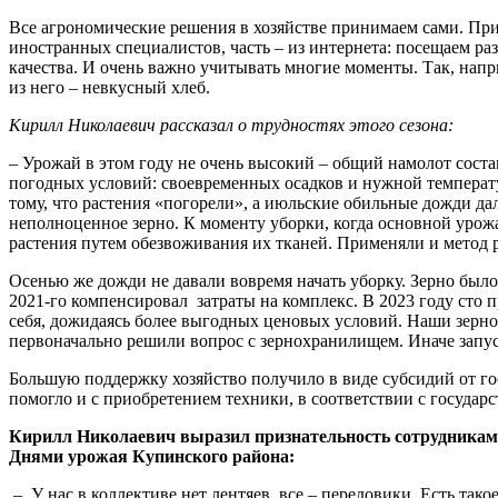
Все агрономические решения в хозяйстве принимаем сами. При
иностранных специалистов, часть – из интернета: посещаем р
качества. И очень важно учитывать многие моменты. Так, напр
из него – невкусный хлеб.
Кирилл Николаевич рассказал о трудностях этого сезона:
– Урожай в этом году не очень высокий – общий намолот состав
погодных условий: своевременных осадков и нужной температур
тому, что растения «погорели», а июльские обильные дожди дал
неполноценное зерно. К моменту уборки, когда основной урож
растения путем обезвоживания их тканей. Применяли и метод р
Осенью же дожди не давали вовремя начать уборку. Зерно был
2021-го компенсировал затраты на комплекс. В 2023 году сто 
себя, дожидаясь более выгодных ценовых условий. Наши зерно
первоначально решили вопрос с зернохранилищем. Иначе запус
Большую поддержку хозяйство получило в виде субсидий от го
помогло и с приобретением техники, в соответствии с госуда
Кирилл Николаевич выразил признательность сотрудникам хо
Днями урожая Купинского района:
– У нас в коллективе нет лентяев, все – передовики. Есть так