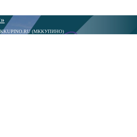
ы»
сти МКKUPINO.RU (МККУПИНО)