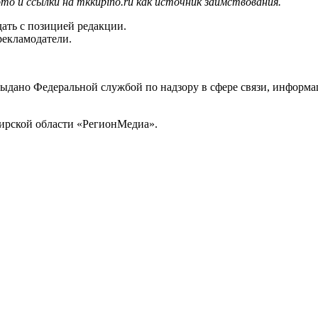
то и ссылки на mkkupino.ru как источник заимствования.
ать с позицией редакции.
рекламодатели.
выдано Федеральной службой по надзору в сфере связи, инфор
ирской области «РегионМедиа».