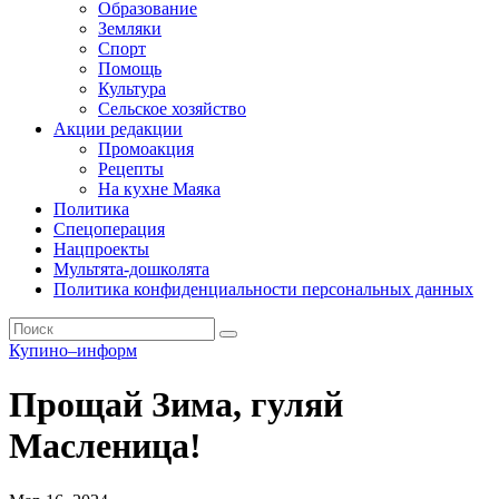
Образование
Земляки
Спорт
Помощь
Культура
Сельское хозяйство
Акции редакции
Промоакция
Рецепты
На кухне Маяка
Политика
Спецоперация
Нацпроекты
Мультята-дошколята
Политика конфиденциальности персональных данных
Купино–информ
Прощай Зима, гуляй
Масленица!