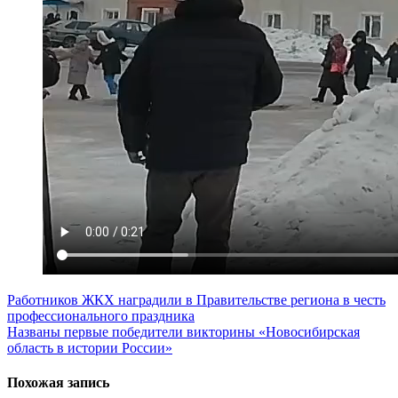
Навигация
Работников ЖКХ наградили в Правительстве региона в честь
профессионального праздника
по
Названы первые победители викторины «Новосибирская
записям
область в истории России»
Похожая запись