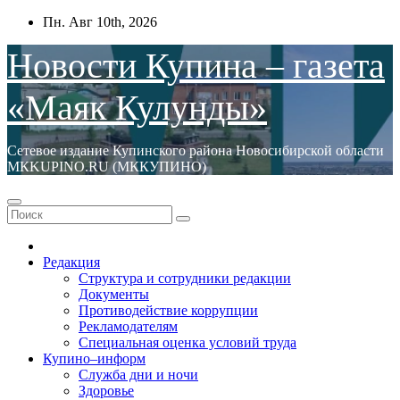
Перейти
Пн. Авг 10th, 2026
к
содержимому
Новости Купина – газета
«Маяк Кулунды»
Сетевое издание Купинского района Новосибирской области
МКKUPINO.RU (МККУПИНО)
Редакция
Структура и сотрудники редакции
Документы
Противодействие коррупции
Рекламодателям
Специальная оценка условий труда
Купино–информ
Служба дни и ночи
Здоровье