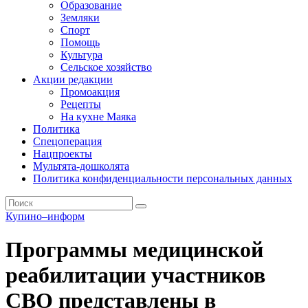
Образование
Земляки
Спорт
Помощь
Культура
Сельское хозяйство
Акции редакции
Промоакция
Рецепты
На кухне Маяка
Политика
Спецоперация
Нацпроекты
Мультята-дошколята
Политика конфиденциальности персональных данных
Купино–информ
Программы медицинской
реабилитации участников
СВО представлены в