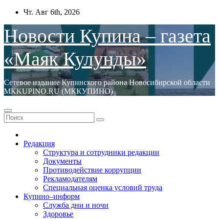
Перейти
Чт. Авг 6th, 2026
к
содержимому
Новости Купина – газета
«Маяк Кулунды»
Сетевое издание Купинского района Новосибирской области
МКKUPINO.RU (МККУПИНО)
Редакция
Структура и сотрудники редакции
Документы
Противодействие коррупции
Рекламодателям
Специальная оценка условий труда
Купино–информ
Служба дни и ночи
Здоровье