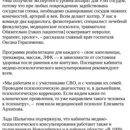
«Мы получили экспертного уровня аппарат для УЗИ сосудов,
потому что при любых повреждениях задействована
сосудистая стенка, необходимо сканирование сосудов нижних
конечностей, артерий и вен. Всем делают холтер. У нас в
команде два кардиолога, физиотерапевт, специалист лечебной
физкультуры, медицинские психологи, травматолог.
Обязательно [таких пациентов] осматривает невролог,
терапевт, уролог», – рассказала главный врач госпиталя
Оксана Герасименко.
Программа реабилитации для каждого – своя: капельницы,
тренажеры, массаж, ЛФК — в зависимости от состояния
здоровья после ранения или контузии. Посещение кабинета
медико-психологического консультирования рекомендуют
всем.
«Мы работаем и с участниками СВО, и с членами их семей.
Проводим психологическую диагностику и, в дальнейшем,
психологическую коррекцию. Если видим какие-то
клинические проявления, то уже направляем такого человека
к психиатру», – пояснила медицинский психолог Елизавета
Архипова.
Лада Шалыгина подчеркнула, что кабинеты медико-
психологического консультирования работают также в
поликлиниках Новосибирска и в районах области: «В 100%