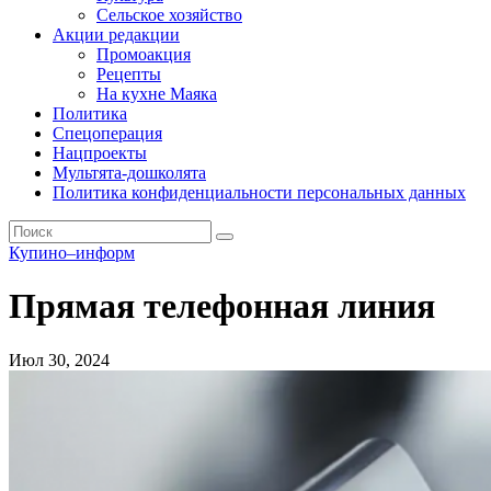
Сельское хозяйство
Акции редакции
Промоакция
Рецепты
На кухне Маяка
Политика
Спецоперация
Нацпроекты
Мультята-дошколята
Политика конфиденциальности персональных данных
Купино–информ
Прямая телефонная линия
Июл 30, 2024