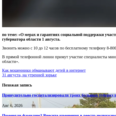
по теме: «О мерах и гарантиях социальной поддержки учас
губернатора области 1 августа.
Звонить можно с 10 до 12 часов по бесплатному телефону 8-800
В прямой телефонной линии примут участие специалисты мини
области».
Навигация
Как мошенники обманывают детей в интернет
31 августа, на утренней зорьке
по
записям
Похожая запись
Принудительно госпитализировали троих больных туберкул
Авг 6, 2026
Поменяли фамилию? Внесите изменения в реестр недвижим