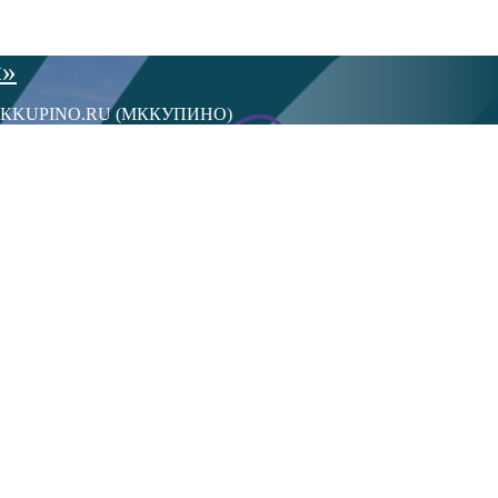
ы»
сти МКKUPINO.RU (МККУПИНО)