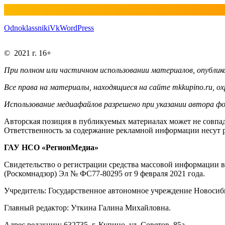
Odnoklassniki
Vk
WordPress
© 2021 г. 16+
При полном или частичном использовании материалов, опублико
Все права на материалы, находящиеся на сайте mkkupino.ru, о
Использование медиафайлов разрешено при указании автора фо
Авторская позиция в публикуемых материалах может не совпад
Ответственность за содержание рекламной информации несут 
ГАУ НСО «РегионМедиа»
Свидетельство о регистрации средства массовой информации 
(Роскомнадзор) Эл № ФС77-80295 от 9 февраля 2021 года.
Учредитель: Государственное автономное учреждение Новосиб
Главный редактор: Уткина Галина Михайловна.
Адрес редакции: 632735, г. Купино, ул. Советов, 85а.