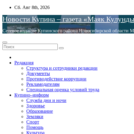
Перейти
Сб. Авг 8th, 2026
к
Новости Купина – газета «Маяк Кулунд
содержимому
Сетевое издание Купинского района Новосибирской обла
Редакция
Структура и сотрудники редакции
Документы
Противодействие коррупции
Рекламодателям
Специальная оценка условий труда
Купино–информ
Служба дни и ночи
Здоровье
Образование
Земляки
Спорт
Помощь
Культура