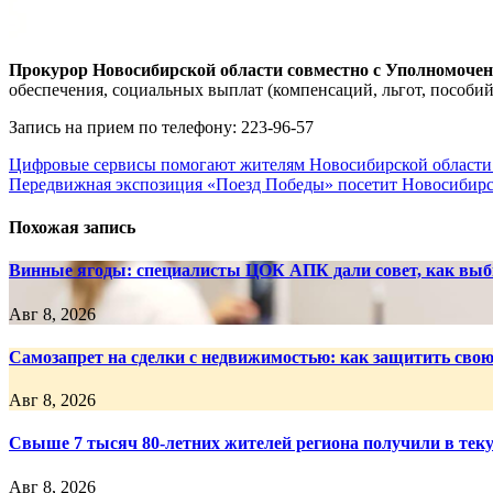
Прокурор Новосибирской области совместно с Уполномочен
обеспечения, социальных выплат (компенсаций, льгот, пособий
Запись на прием по телефону: 223-96-57
Навигация
Цифровые сервисы помогают жителям Новосибирской области
Передвижная экспозиция «Поезд Победы» посетит Новосибирс
по
записям
Похожая запись
Винные ягоды: специалисты ЦОК АПК дали совет, как выб
Авг 8, 2026
Самозапрет на сделки с недвижимостью: как защитить сво
Авг 8, 2026
Свыше 7 тысяч 80-летних жителей региона получили в тек
Авг 8, 2026