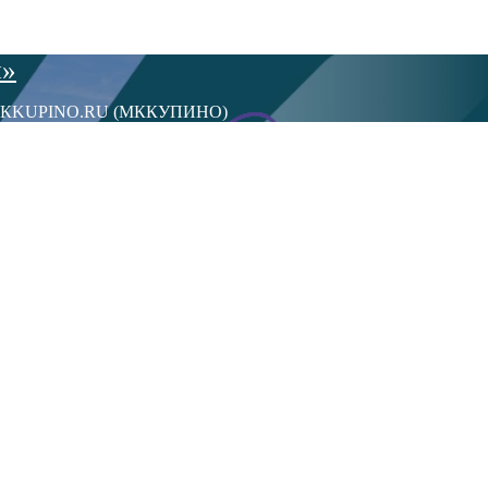
ы»
сти МКKUPINO.RU (МККУПИНО)