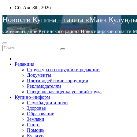
Перейти
Сб. Авг 8th, 2026
к
Новости Купина – газета «Маяк Кулунд
содержимому
Сетевое издание Купинского района Новосибирской обла
Редакция
Структура и сотрудники редакции
Документы
Противодействие коррупции
Рекламодателям
Специальная оценка условий труда
Купино–информ
Служба дни и ночи
Здоровье
Образование
Земляки
Спорт
Помощь
Культура